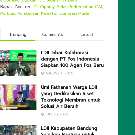
Indonesia Siapkan 100 Agen Pos Baru
Bapak Zaini
on
LDII Ciparay Gelar Perkemahan CAI,
Perkuat Pembinaan Karakter Generasi Muda
Trending
Comments
Latest
LDII Jabar Kolaborasi
dengan PT Pos Indonesia
Siapkan 100 Agen Pos Baru
AUGUST 4, 2026
Umi Fathanah Warga LDII
yang Dedikasikan Riset
Teknologi Membran untuk
Solusi Air Bersih
JULY 30, 2026
LDII Kabupaten Bandung
Salurkan Bantuan untuk