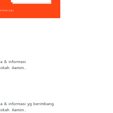
ta & informasi.
rokah. Aamiin…
ita & informasi yg berimbang.
rokah. Aamiin…