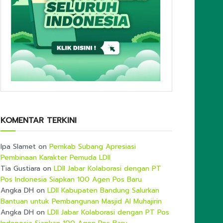
KOMENTAR TERKINI
Ipa Slamet
on
Pemkab Subang Apresiasi
Pembinaan Karakter Pemuda LDII
Tia Gustiara
on
LDII Jabar Kolaborasi dengan PT
Pos Indonesia Siapkan 100 Agen Pos Baru
Angka DH
on
LDII Kabupaten Bandung Salurkan
Bantuan untuk Pembangunan Masjid Al Muhajirin
Angka DH
on
LDII Jabar Kolaborasi dengan PT Pos