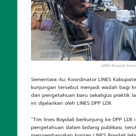
LINES Boyolali berku
Sementara itu, Koordinator LINES Kabupa
kunjungan tersebut menjadi wadah bagi k
dan pengetahuan baru sekaligus praktik l
ini dijalankan oleh LINES DPP LDII.
“Tim lines Boyolali berkunjung ke DPP LD
pengetahuan dalam bidang publikasi, teru
mengembangkan konten LINES Boyolali lebih