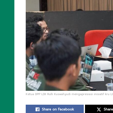
Ketua DPP LDII Rulli Kuswahyudi mengapresiasi inisiatif kru LIN
Share on Facebook
Share