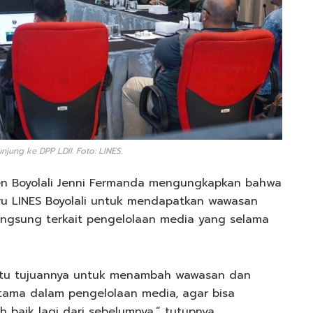
njung ke DPP LDII. Foto: LINES.
ten Boyolali Jenni Fermanda mengungkapkan bahwa
ru LINES Boyolali untuk mendapatkan wawasan
angsung terkait pengelolaan media yang selama
II itu tujuannya untuk menambah wawasan dan
tama dalam pengelolaan media, agar bisa
 baik lagi dari sebelumnya,” tutupnya.