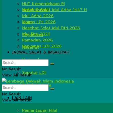
HUT Kemerdekaan RI
Lintas Daerah
Nasehat Salat Idul Adha 1447 H
Idul Adha 2026
Munas LDII 2026
Opini
Nasehat Solat Idul Fitri 2026
Idul Fitri 2026
Organisasi
Ramadan 2026
Rapimnas LDII 2026
Nasehat
JADWAL SALAT & IMSAKIYAH
Nasional
No Result
Seputar LDII
View All Result
Tahukah Anda
No Result
LAIN LAIN
View All Result
Pemantauan Hilal