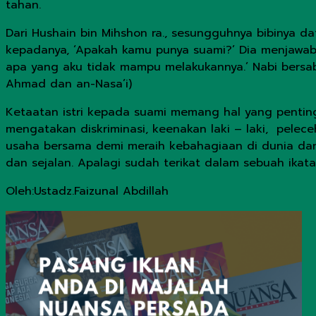
tahan.
Dari Hushain bin Mihshon ra., sesungguhnya bibinya d
kepadanya, ‘Apakah kamu punya suami?’ Dia menjawab,
apa yang aku tidak mampu melakukannya.’ Nabi bersa
Ahmad dan an-Nasa’i)
Ketaatan istri kepada suami memang hal yang pentin
mengatakan diskriminasi, keenakan laki – laki, pelec
usaha bersama demi meraih kebahagiaan di dunia dan a
dan sejalan. Apalagi sudah terikat dalam sebuah ikat
Oleh:Ustadz.Faizunal Abdillah