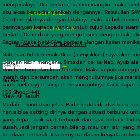
mengenalnya.’ Dia berkata, ‘Ia meminangku, maka ber
aku akan bersedia menikah dengannya.’ Rasulullah SA
Ramadan 2026
(istri) menjilatnya dengan lidahnya maka ia belum me
perintahkan kepada wanita untuk sujud kepada suaminy
Rapimnas LDII 2026
berkata,’Demi dzat yang mengutusmu dengan hak, aku t
Bazzar, “Maka Nabi SAW berkata, ‘Jangan kalian menika
JADWAL SALAT & IMSAKIYAH
Nah, biar tidak menakutkan (menjijikkan) saya akan 
dengan lebih mengena. Simaklah cerita Nabi Ayub alai
dan belatung dari luka tersebut. Maka ia pun ditinggal
marah dan bersumpah akan menghukumnya jika mereka 
No Result
kamu melanggar sumpah. Sesungguhnya Kami dapati di
(QS Shood 44).
View All Result
Mudah – mudahan jelas. Pada hadits di atas baru beru
harus bisa setting dirinya dengan situasi terburuk un
yang tepat, baik saat terburuk dan saat terbaik. Tida
susah. Jadi jangan pernah bilang, mau cari istri yang
keadaan terburuk. Jika ternyata dalam kenyataan hidu