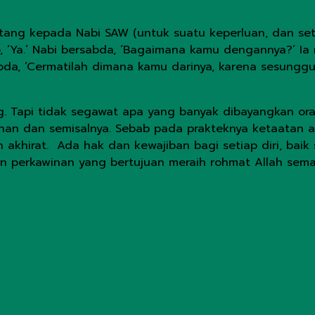
atang kepada Nabi SAW (untuk suatu keperluan, dan set
 ‘Ya.’ Nabi bersabda, ‘Bagaimana kamu dengannya?’ Ia 
bda, ‘Cermatilah dimana kamu darinya, karena sesungg
g. Tapi tidak segawat apa yang banyak dibayangkan o
ehan dan semisalnya. Sebab pada prakteknya ketaatan a
khirat. Ada hak dan kewajiban bagi setiap diri, baik s
an perkawinan yang bertujuan meraih rohmat Allah sema