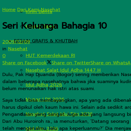
Home
Dari Kami
Nasehat
Kirim Berita
Seri Keluarga Bahagia 10
Hitung Zakat
DESAIN GRAFIS & KHUTBAH
2009/12/09
in
Nasehat
HUT Kemerdekaan RI
0
Share on Facebook
Share on Twitter
Share on Whats
Nasehat Salat Idul Adha 1447 H
Dulu, Pak Haji Djuanda (Bogor) sering memberikan Na
dalam beberapa nasehatnya bahwa jika suaminya kudisa
Idul Adha 2026
belum menunaikan hak istri atas suami.
Munas LDII 2026
Saya tidak bisa membayangkan, apa yang ada dibenak 
harus dipikul oleh kaum hawa ini. Selain ada sedikit 
Nasehat Solat Idul Fitri 2026
Pengandaian yang sangat. Juga ada yang langsung bilan
Dari Abu Huroiroh ra., ia menuturkan, ‘Datang seorang
telah mengenalmu, lalu apa keperluanmu?’ Dia menjawa
Idul Fitri 2026