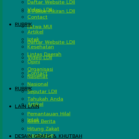
Daftar Website LDII
Video LDII
8 Pokok Pikiran LDII
Contact
RUBRIK
Fatwa MUI
Artikel
Iptek
Daftar Website LDII
Kesehatan
Lintas Daerah
Video LDII
Opini
Organisasi
Contact
Nasehat
Nasional
RUBRIK
Seputar LDII
Tahukah Anda
Artikel
LAIN LAIN
Pemantauan Hilal
Iptek
Kirim Berita
Hitung Zakat
Kesehatan
DESAIN GRAFIS & KHUTBAH