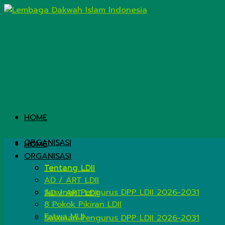
HOME
ORGANISASI
HOME
ORGANISASI
Tentang LDII
Tentang LDII
AD / ART LDII
Susunan Pengurus DPP LDII 2026-2031
AD / ART LDII
8 Pokok Pikiran LDII
Fatwa MUI
Susunan Pengurus DPP LDII 2026-2031