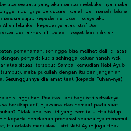
ia berupa sesuatu yang aku mampu melakukannya, maka
rongga hidungnya bercucuran darah dan nanah, lalu ia
i manusia sujud kepada manusia, niscaya aku
llah lebihkan kepadanya atas istri.’ Dia
zzar dan al-Hakim) Dalam riwayat lain milik al-
atan pemahaman, sehingga bisa melihat dalil di atas
h dengan penyakit kudis sehingga keluar nanah wok
abar atas situasi tersebut. Sampai kemudian Nabi Ayub
(rumput), maka pukullah dengan itu dan janganlah
a. Sesungguhnya dia amat taat (kepada Tuhan-nya).
ah sungguhan. Realitas. Jadi bagi istri sebaiknya
bisa bersikap arif, bijaksana dan pemaaf pada saat
bukan? Tidak ada pasutri yang bercita – cita hidup
s lebih kepada penekanan preparasi seandainya menemui
 itu adalah manusiawi. Istri Nabi Ayub juga tidak