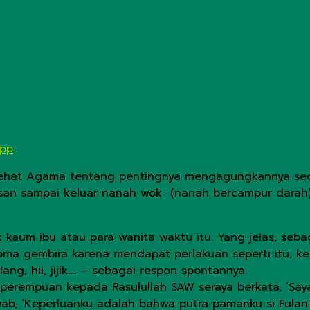
App
sehat Agama tentang pentingnya mengagungkannya seora
n sampai keluar nanah wok (nanah bercampur darah) dar
kaum ibu atau para wanita waktu itu. Yang jelas, seba
aroma gembira karena mendapat perlakuan seperti itu, k
g, hii, jijik…. – sebagai respon spontannya.
 perempuan kepada Rasulullah SAW seraya berkata, ‘Saya 
b, ‘Keperluanku adalah bahwa putra pamanku si Fulan ya