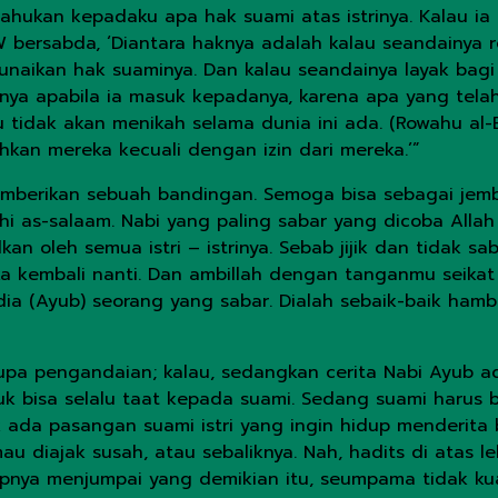
itahukan kepadaku apa hak suami atas istrinya. Kalau 
W bersabda, ‘Diantara haknya adalah kalau seandainya 
nunaikan hak suaminya. Dan kalau seandainya layak bag
a apabila ia masuk kepadanya, karena apa yang telah A
idak akan menikah selama dunia ini ada. (Rowahu al-Ba
hkan mereka kecuali dengan izin dari mereka.’”
memberikan sebuah bandingan. Semoga bisa sebagai jemb
hi as-salaam. Nabi yang paling sabar yang dicoba Alla
kan oleh semua istri – istrinya. Sebab jijik dan tidak s
kembali nanti. Dan ambillah dengan tanganmu seikat 
a (Ayub) seorang yang sabar. Dialah sebaik-baik hamb
pa pengandaian; kalau, sedangkan cerita Nabi Ayub adal
tuk bisa selalu taat kepada suami. Sedang suami harus 
k ada pasangan suami istri yang ingin hidup menderita 
 mau diajak susah, atau sebaliknya. Nah, hadits di ata
pnya menjumpai yang demikian itu, seumpama tidak kuat,