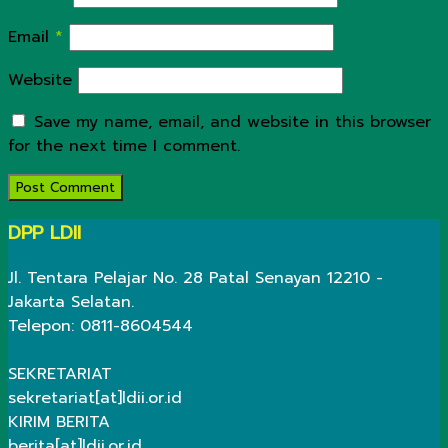
Email
*
Website
Save my name, email, and website in this browser
for the next time I comment.
DPP LDII
Jl. Tentara Pelajar No. 28 Patal Senayan 12210 -
Jakarta Selatan.
Telepon: 0811-8604544
SEKRETARIAT
sekretariat[at]ldii.or.id
KIRIM BERITA
berita[at]ldii.or.id