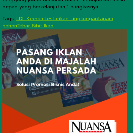
depan yang berkelanjutan,” pungkasnya.
Tags:
LDII Keerom
Lestarikan Lingkungan
tanam
pohon
Tebar Bibit Ikan