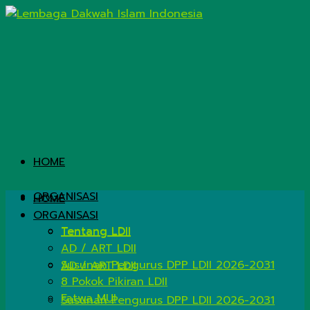
HOME
ORGANISASI
HOME
ORGANISASI
Tentang LDII
Tentang LDII
AD / ART LDII
Susunan Pengurus DPP LDII 2026-2031
AD / ART LDII
8 Pokok Pikiran LDII
Fatwa MUI
Susunan Pengurus DPP LDII 2026-2031