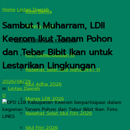
Home
Lintas Daerah
Kirim Berita
Sambut 1 Muharram, LDII
Hitung Zakat
Keerom Ikut Tanam Pohon
DESAIN GRAFIS & KHUTBAH
dan Tebar Bibit Ikan untuk
HUT Kemerdekaan RI
Lestarikan Lingkungan
Nasehat Salat Idul Adha 1447 H
2026/06/29
Idul Adha 2026
in
Lintas Daerah
0
Munas LDII 2026
Nasehat Solat Idul Fitri 2026
Idul Fitri 2026