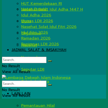
HUT Kemerdekaan RI
Lintas Daerah
Nasehat Salat Idul Adha 1447 H
Idul Adha 2026
Munas LDII 2026
Opini
Nasehat Solat Idul Fitri 2026
Idul Fitri 2026
Organisasi
Ramadan 2026
Rapimnas LDII 2026
Nasehat
JADWAL SALAT & IMSAKIYAH
Nasional
No Result
Seputar LDII
View All Result
Tahukah Anda
No Result
LAIN LAIN
View All Result
Pemantauan Hilal