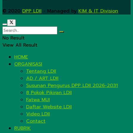
© 2020
DPP LDII
- Managed by
KIM & IT Division
.
No Result
View All Result
HOME
ORGANISASI
Tentang LDII
AD / ART LDII
Susunan Pengurus DPP LDII 2026-2031
8 Pokok Pikiran LDII
Fatwa MUI
Daftar Website LDII
Video LDII
Contact
RUBRIK