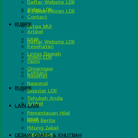
Daftar Website LDII
Video LDII
8 Pokok Pikiran LDII
Contact
RUBRIK
Fatwa MUI
Artikel
Iptek
Daftar Website LDII
Kesehatan
Lintas Daerah
Video LDII
Opini
Organisasi
Contact
Nasehat
Nasional
RUBRIK
Seputar LDII
Tahukah Anda
Artikel
LAIN LAIN
Pemantauan Hilal
Iptek
Kirim Berita
Hitung Zakat
Kesehatan
DESAIN GRAFIS & KHUTBAH