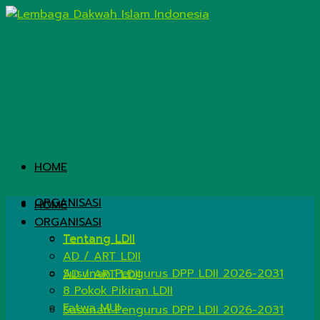
HOME
ORGANISASI
HOME
ORGANISASI
Tentang LDII
Tentang LDII
AD / ART LDII
Susunan Pengurus DPP LDII 2026-2031
AD / ART LDII
8 Pokok Pikiran LDII
Fatwa MUI
Susunan Pengurus DPP LDII 2026-2031