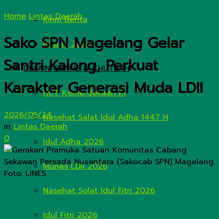
Home
Lintas Daerah
Kirim Berita
Sako SPN Magelang Gelar
Hitung Zakat
Santri Kalong, Perkuat
DESAIN GRAFIS & KHUTBAH
Karakter Generasi Muda LDII
HUT Kemerdekaan RI
2026/05/24
Nasehat Salat Idul Adha 1447 H
in
Lintas Daerah
0
Idul Adha 2026
Munas LDII 2026
Nasehat Solat Idul Fitri 2026
Idul Fitri 2026