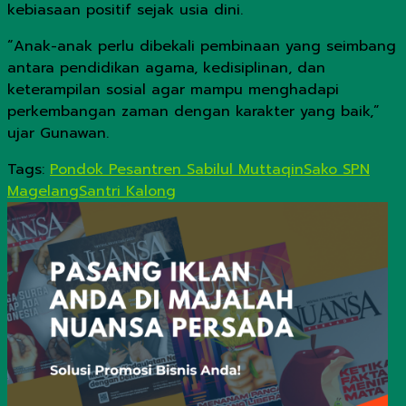
kebiasaan positif sejak usia dini.
“Anak-anak perlu dibekali pembinaan yang seimbang
antara pendidikan agama, kedisiplinan, dan
keterampilan sosial agar mampu menghadapi
perkembangan zaman dengan karakter yang baik,”
ujar Gunawan.
Tags:
Pondok Pesantren Sabilul Muttaqin
Sako SPN
Magelang
Santri Kalong