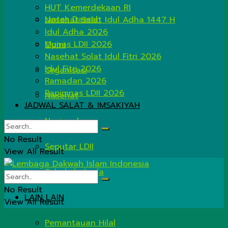
HUT Kemerdekaan RI
Lintas Daerah
Nasehat Salat Idul Adha 1447 H
Idul Adha 2026
Munas LDII 2026
Opini
Nasehat Solat Idul Fitri 2026
Idul Fitri 2026
Organisasi
Ramadan 2026
Rapimnas LDII 2026
Nasehat
JADWAL SALAT & IMSAKIYAH
Nasional
No Result
Seputar LDII
View All Result
Tahukah Anda
No Result
LAIN LAIN
View All Result
Pemantauan Hilal