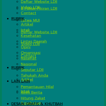
Daftar Website LDII
Video LDII
8 Pokok Pikiran LDII
Contact
RUBRIK
Fatwa MUI
Artikel
Iptek
Daftar Website LDII
Kesehatan
Lintas Daerah
Video LDII
Opini
Organisasi
Contact
Nasehat
Nasional
RUBRIK
Seputar LDII
Tahukah Anda
Artikel
LAIN LAIN
Pemantauan Hilal
Iptek
Kirim Berita
Hitung Zakat
Kesehatan
DESAIN GRAFIS & KHUTBAH