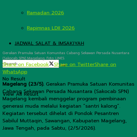
Ramadan 2026
Rapimnas LDII 2026
JADWAL SALAT & IMSAKIYAH
Gerakan Pramuka Satuan Komunitas Cabang Sekawan Persada Nusantara
(Sakocab SPN) Magelang. Foto: LINES.
Share on Facebook
Share on Twitter
Share on
WhatsApp
No Result
Magelang (23/5).
Gerakan Pramuka Satuan Komunitas
Cabang Sekawan Persada Nusantara (Sakocab SPN)
View All Result
Magelang kembali menggelar program pembinaan
generasi muda melalui kegiatan “santri kalong”.
Kegiatan tersebut dihelat di Pondok Pesantren
Sabilul Muttaqin, Sawangan, Kabupaten Magelang,
Jawa Tengah, pada Sabtu, (2/5/2026).