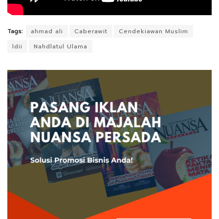
Tags:
ahmad ali
Caberawit
Cendekiawan Muslim
ldii
Nahdlatul Ulama