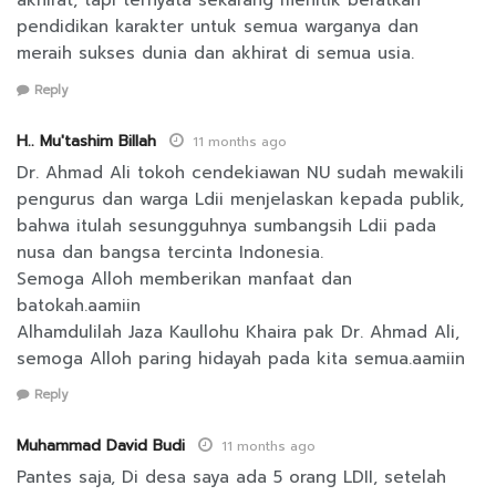
akhirat, tapi ternyata sekarang menitik beratkan
pendidikan karakter untuk semua warganya dan
meraih sukses dunia dan akhirat di semua usia.
Reply
H.. Mu'tashim Billah
11 months ago
Dr. Ahmad Ali tokoh cendekiawan NU sudah mewakili
pengurus dan warga Ldii menjelaskan kepada publik,
bahwa itulah sesungguhnya sumbangsih Ldii pada
nusa dan bangsa tercinta Indonesia.
Semoga Alloh memberikan manfaat dan
batokah.aamiin
Alhamdulilah Jaza Kaullohu Khaira pak Dr. Ahmad Ali,
semoga Alloh paring hidayah pada kita semua.aamiin
Reply
Muhammad David Budi
11 months ago
Pantes saja, Di desa saya ada 5 orang LDII, setelah