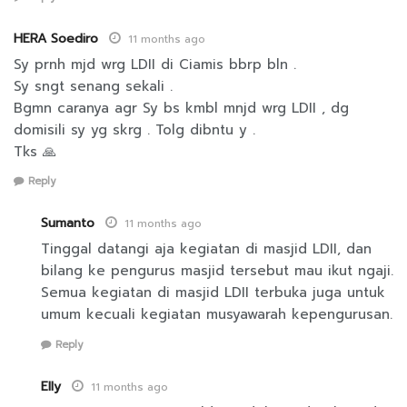
HERA Soediro
11 months ago
Sy prnh mjd wrg LDII di Ciamis bbrp bln .
Sy sngt senang sekali .
Bgmn caranya agr Sy bs kmbl mnjd wrg LDII , dg
domisili sy yg skrg . Tolg dibntu y .
Tks 🙏
Reply
Sumanto
11 months ago
Tinggal datangi aja kegiatan di masjid LDII, dan
bilang ke pengurus masjid tersebut mau ikut ngaji.
Semua kegiatan di masjid LDII terbuka juga untuk
umum kecuali kegiatan musyawarah kepengurusan.
Reply
Elly
11 months ago