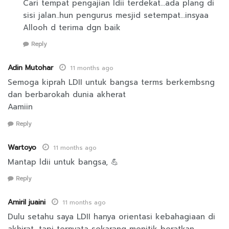
Cari tempat pengajian ldii terdekat…ada plang di
sisi jalan..hun pengurus mesjid setempat…insyaa
Allooh d terima dgn baik
Reply
Adin Mutohar
11 months ago
Semoga kiprah LDII untuk bangsa terms berkembsng
dan berbarokah dunia akherat
Aamiin
Reply
Wartoyo
11 months ago
Mantap ldii untuk bangsa, 💪
Reply
Amiril juaini
11 months ago
Dulu setahu saya LDII hanya orientasi kebahagiaan di