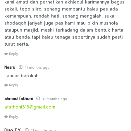
kami amati dan perhatikan akhlaqul karimahnya bagus
sekali, tepo sliro, senang membantu kalau pas ada
kemampuan, rendah hati, senang mengalah, suka
shodaqoh jariyah juga pas kami mau bikin mushola
ataupun masjid, meski terkadang dalam bentuk harta
atau benda tapi kalau tenaga sepertinya sudah pasti
turut serta.
Reply
Nasru
11 months ago
Lancar barokah
Reply
ahmad fathoni
11 months ago
afathoni313@gmail.com
Reply
Diso T.Y.
11 months ago