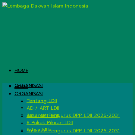
HOME
ORGANISASI
HOME
ORGANISASI
Tentang LDII
Tentang LDII
AD / ART LDII
Susunan Pengurus DPP LDII 2026-2031
AD / ART LDII
8 Pokok Pikiran LDII
Fatwa MUI
Susunan Pengurus DPP LDII 2026-2031