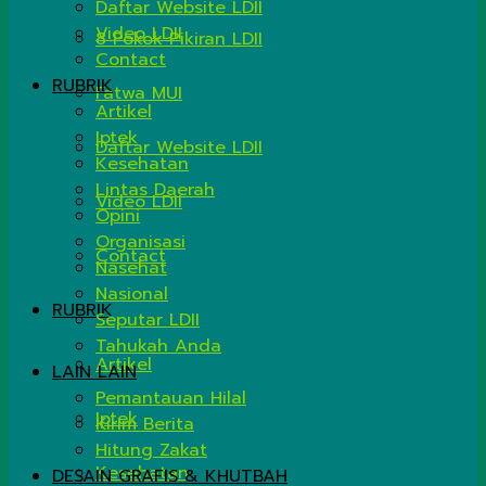
Daftar Website LDII
Video LDII
8 Pokok Pikiran LDII
Contact
RUBRIK
Fatwa MUI
Artikel
Iptek
Daftar Website LDII
Kesehatan
Lintas Daerah
Video LDII
Opini
Organisasi
Contact
Nasehat
Nasional
RUBRIK
Seputar LDII
Tahukah Anda
Artikel
LAIN LAIN
Pemantauan Hilal
Iptek
Kirim Berita
Hitung Zakat
Kesehatan
DESAIN GRAFIS & KHUTBAH