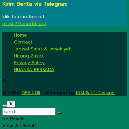
Kirim Berita via Telegram
klik tautan berikut:
https://t.me/ldiibot
Home
Contact
Jadwal Salat & Imsakiyah
Hitung Zakat
Privacy Policy
NUANSA PERSADA
© 2020
DPP LDII
- Managed by
KIM & IT Division
.
No Result
View All Result