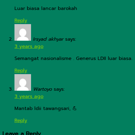
Luar biasa lancar barokah
Reply
Irsyad akhyar
says:
3 years ago
Semangat nasionalisme . Generus LDII luar biasa.
Reply
Wartoyo
says:
3 years ago
Mantab ldii tawangsari, 💪
Reply
Leave a Reply