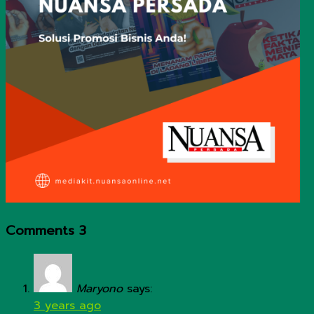
Comments
3
Maryono
says:
3 years ago