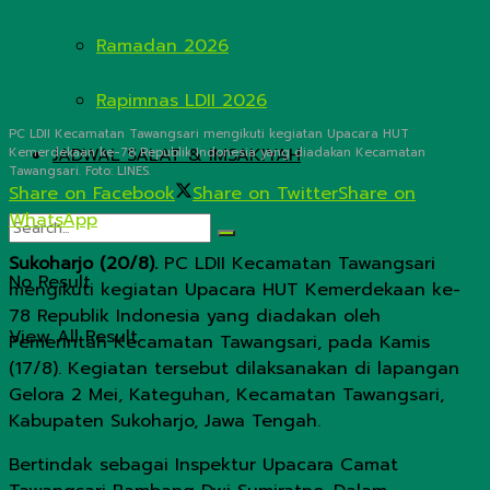
Ramadan 2026
Rapimnas LDII 2026
PC LDII Kecamatan Tawangsari mengikuti kegiatan Upacara HUT
JADWAL SALAT & IMSAKIYAH
Kemerdekaan ke-78 Republik Indonesia yang diadakan Kecamatan
Tawangsari. Foto: LINES.
Share on Facebook
Share on Twitter
Share on
WhatsApp
Sukoharjo (20/8).
PC LDII Kecamatan Tawangsari
No Result
mengikuti kegiatan Upacara HUT Kemerdekaan ke-
78 Republik Indonesia yang diadakan oleh
View All Result
Pemerintah Kecamatan Tawangsari, pada Kamis
(17/8). Kegiatan tersebut dilaksanakan di lapangan
Gelora 2 Mei, Kateguhan, Kecamatan Tawangsari,
Kabupaten Sukoharjo, Jawa Tengah.
Bertindak sebagai Inspektur Upacara Camat