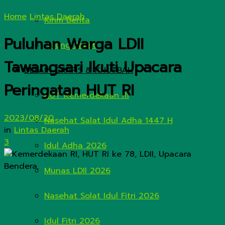
Home
Lintas Daerah
Kirim Berita
Puluhan Warga LDII
Hitung Zakat
Tawangsari Ikuti Upacara
DESAIN GRAFIS & KHUTBAH
Peringatan HUT RI
HUT Kemerdekaan RI
2023/08/20
Nasehat Salat Idul Adha 1447 H
in
Lintas Daerah
3
Idul Adha 2026
Munas LDII 2026
Nasehat Solat Idul Fitri 2026
Idul Fitri 2026