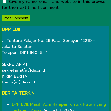
Save my name, email, and website in this browser
for the next time I comment.
DPP LDII
Jl. Tentara Pelajar No. 28 Patal Senayan 12210 -
Jakarta Selatan.
Telepon: 0811-8604544
SEKRETARIAT
sekretariat[at]ldii.or.id
KIRIM BERITA
berita[at]ldii.or.id
BERITA TERKINI
DPP LDII: Masih Ada Harapan untuk Hutan yang
Terlanjur Rusak
August 7, 2026