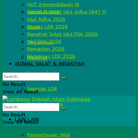
HUT Kemerdekaan RI
Lintas Daerah
Nasehat Salat Idul Adha 1447 H
Idul Adha 2026
Munas LDII 2026
Opini
Nasehat Solat Idul Fitri 2026
Idul Fitri 2026
Organisasi
Ramadan 2026
Rapimnas LDII 2026
Nasehat
JADWAL SALAT & IMSAKIYAH
Nasional
No Result
Seputar LDII
View All Result
Tahukah Anda
No Result
LAIN LAIN
View All Result
Pemantauan Hilal