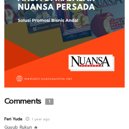
Comments
1
Feri Yuda
1 year ago
Guyub Rukun 🔥