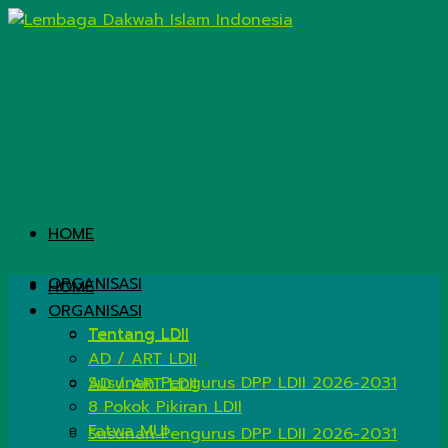
HOME
ORGANISASI
HOME
ORGANISASI
Tentang LDII
Tentang LDII
AD / ART LDII
Susunan Pengurus DPP LDII 2026-2031
AD / ART LDII
8 Pokok Pikiran LDII
Fatwa MUI
Susunan Pengurus DPP LDII 2026-2031