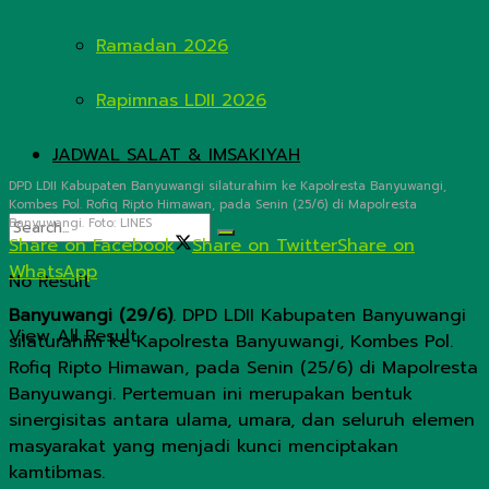
Ramadan 2026
Rapimnas LDII 2026
JADWAL SALAT & IMSAKIYAH
DPD LDII Kabupaten Banyuwangi silaturahim ke Kapolresta Banyuwangi,
Kombes Pol. Rofiq Ripto Himawan, pada Senin (25/6) di Mapolresta
Banyuwangi. Foto: LINES
Share on Facebook
Share on Twitter
Share on
WhatsApp
No Result
Banyuwangi (29/6)
. DPD LDII Kabupaten Banyuwangi
View All Result
silaturahim ke Kapolresta Banyuwangi, Kombes Pol.
Rofiq Ripto Himawan, pada Senin (25/6) di Mapolresta
Banyuwangi. Pertemuan ini merupakan bentuk
sinergisitas antara ulama, umara, dan seluruh elemen
masyarakat yang menjadi kunci menciptakan
kamtibmas.