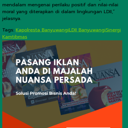
mendalam mengenai perilaku positif dan nilai-nilai
moral yang diterapkan di dalam lingkungan LDII,”
jelasnya.
Tags:
Kapolresta Banyuwangi
LDII Banyuwangi
Sinergi
Kamtibmas