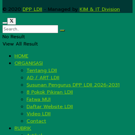
© 2020
DPP LDII
- Managed by
KIM & IT Division
.
No Result
View All Result
HOME
ORGANISASI
Tentang LDII
AD / ART LDII
Susunan Pengurus DPP LDII 2026-2031
8 Pokok Pikiran LDII
Fatwa MUI
Daftar Website LDII
Video LDII
Contact
RUBRIK