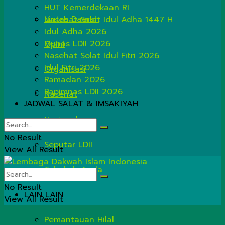
HUT Kemerdekaan RI
Lintas Daerah
Nasehat Salat Idul Adha 1447 H
Idul Adha 2026
Munas LDII 2026
Opini
Nasehat Solat Idul Fitri 2026
Idul Fitri 2026
Organisasi
Ramadan 2026
Rapimnas LDII 2026
Nasehat
JADWAL SALAT & IMSAKIYAH
Nasional
No Result
Seputar LDII
View All Result
Tahukah Anda
No Result
LAIN LAIN
View All Result
Pemantauan Hilal