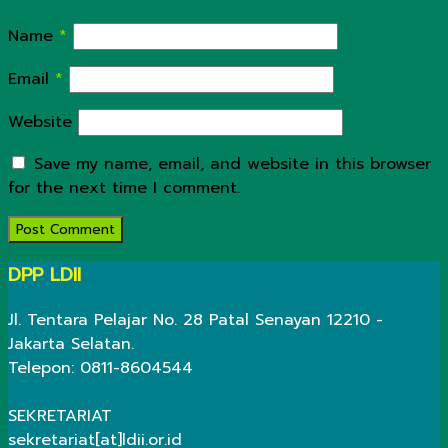
Name
*
Email
*
Website
Save my name, email, and website in this browser
for the next time I comment.
DPP LDII
Jl. Tentara Pelajar No. 28 Patal Senayan 12210 -
Jakarta Selatan.
Telepon: 0811-8604544
SEKRETARIAT
sekretariat[at]ldii.or.id