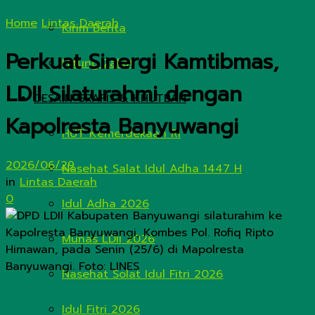
Home
Lintas Daerah
Kirim Berita
Perkuat Sinergi Kamtibmas,
Hitung Zakat
LDII Silaturahmi dengan
DESAIN GRAFIS & KHUTBAH
Kapolresta Banyuwangi
HUT Kemerdekaan RI
2026/06/29
Nasehat Salat Idul Adha 1447 H
in
Lintas Daerah
0
Idul Adha 2026
Munas LDII 2026
Nasehat Solat Idul Fitri 2026
Idul Fitri 2026