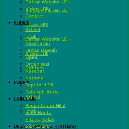
Daftar Website LDII
Video LDII
8 Pokok Pikiran LDII
Contact
RUBRIK
Fatwa MUI
Artikel
Iptek
Daftar Website LDII
Kesehatan
Lintas Daerah
Video LDII
Opini
Organisasi
Contact
Nasehat
Nasional
RUBRIK
Seputar LDII
Tahukah Anda
Artikel
LAIN LAIN
Pemantauan Hilal
Iptek
Kirim Berita
Hitung Zakat
Kesehatan
DESAIN GRAFIS & KHUTBAH