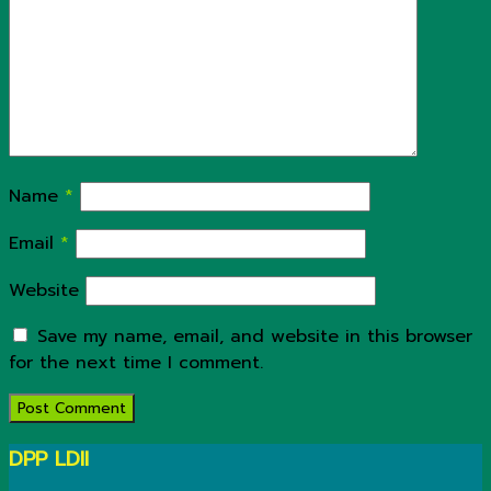
Name
*
Email
*
Website
Save my name, email, and website in this browser
for the next time I comment.
DPP LDII