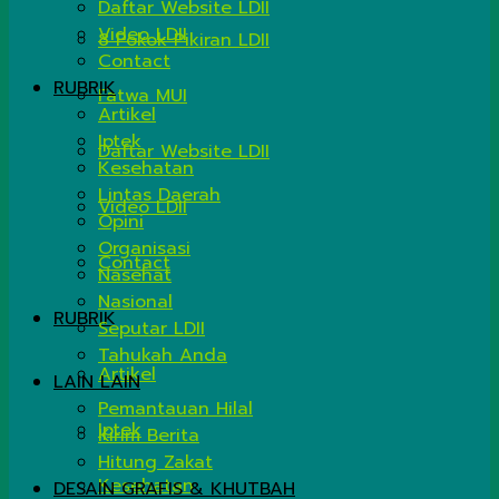
Daftar Website LDII
Video LDII
8 Pokok Pikiran LDII
Contact
RUBRIK
Fatwa MUI
Artikel
Iptek
Daftar Website LDII
Kesehatan
Lintas Daerah
Video LDII
Opini
Organisasi
Contact
Nasehat
Nasional
RUBRIK
Seputar LDII
Tahukah Anda
Artikel
LAIN LAIN
Pemantauan Hilal
Iptek
Kirim Berita
Hitung Zakat
Kesehatan
DESAIN GRAFIS & KHUTBAH