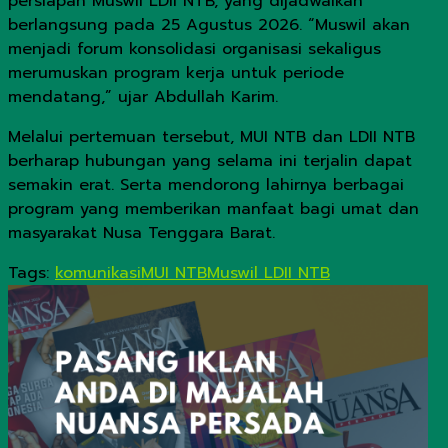
persiapan Muswil LDII NTB, yang dijadwalkan
berlangsung pada 25 Agustus 2026. “Muswil akan
menjadi forum konsolidasi organisasi sekaligus
merumuskan program kerja untuk periode
mendatang,” ujar Abdullah Karim.
Melalui pertemuan tersebut, MUI NTB dan LDII NTB
berharap hubungan yang selama ini terjalin dapat
semakin erat. Serta mendorong lahirnya berbagai
program yang memberikan manfaat bagi umat dan
masyarakat Nusa Tenggara Barat.
Tags:
komunikasi
MUI NTB
Muswil LDII NTB