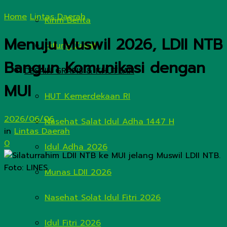
Home
Lintas Daerah
Kirim Berita
Menuju Muswil 2026, LDII NTB
Hitung Zakat
Bangun Komunikasi dengan
DESAIN GRAFIS & KHUTBAH
MUI
HUT Kemerdekaan RI
2026/06/06
Nasehat Salat Idul Adha 1447 H
in
Lintas Daerah
0
Idul Adha 2026
Munas LDII 2026
Nasehat Solat Idul Fitri 2026
Idul Fitri 2026