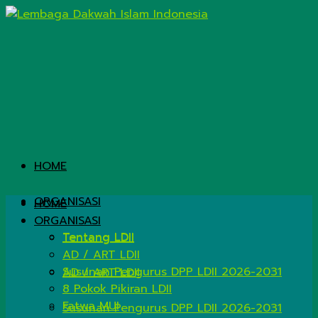
HOME
ORGANISASI
HOME
ORGANISASI
Tentang LDII
Tentang LDII
AD / ART LDII
Susunan Pengurus DPP LDII 2026-2031
AD / ART LDII
8 Pokok Pikiran LDII
Fatwa MUI
Susunan Pengurus DPP LDII 2026-2031