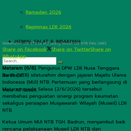
Ramadan 2026
Rapimnas LDII 2026
JADWAL SALAT & IMSAKIYAH
Silaturrahim LDII NTB ke MUI jelang Muswil LDII NTB. Foto: LINES.
Share on Facebook
Share on Twitter
Share on
WhatsApp
Mataram (6/6).
Pengurus DPW LDII Nusa Tenggara
Barat (NTB) silaturahim dengan jajaran Majelis Ulama
No Result
Indonesia (MUI) NTB. Pertemuan yang berlangsung di
Mataram pada Selasa (2/6/2026) tersebut
View All Result
membahas penguatan sinergi program keumatan
sekaligus persiapan Musyawarah Wilayah (Muswil) LDII
NTB.
Ketua Umum MUI NTB TGH. Badrun, menyambut baik
rencana pelaksanaan Muswil LDII NTB dan