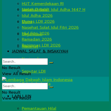
HUT Kemerdekaan RI
Lintas Daerah
Nasehat Salat Idul Adha 1447 H
Idul Adha 2026
Munas LDII 2026
Opini
Nasehat Solat Idul Fitri 2026
Idul Fitri 2026
Organisasi
Ramadan 2026
Rapimnas LDII 2026
Nasehat
JADWAL SALAT & IMSAKIYAH
Nasional
No Result
Seputar LDII
View All Result
Tahukah Anda
No Result
LAIN LAIN
View All Result
Pemantauan Hilal