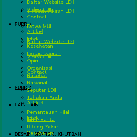
Daftar Website LDII
Video LDII
8 Pokok Pikiran LDII
Contact
RUBRIK
Fatwa MUI
Artikel
Iptek
Daftar Website LDII
Kesehatan
Lintas Daerah
Video LDII
Opini
Organisasi
Contact
Nasehat
Nasional
RUBRIK
Seputar LDII
Tahukah Anda
Artikel
LAIN LAIN
Pemantauan Hilal
Iptek
Kirim Berita
Hitung Zakat
Kesehatan
DESAIN GRAFIS & KHUTBAH