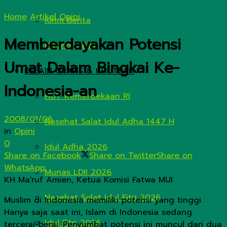
Home
Artikel
Opini
Kirim Berita
Memberdayakan Potensi
Hitung Zakat
Umat Dalam Bingkai Ke-
DESAIN GRAFIS & KHUTBAH
Indonesia-an
HUT Kemerdekaan RI
2008/01/06
Nasehat Salat Idul Adha 1447 H
in
Opini
0
Idul Adha 2026
Share on Facebook
Share on Twitter
Share on
WhatsApp
Munas LDII 2026
KH Ma'ruf Amien, Ketua Komisi Fatwa MUI
Nasehat Solat Idul Fitri 2026
Muslim di Indonesia memiliki potensi yang tinggi.
Hanya saja saat ini, Islam di Indonesia sedang
Idul Fitri 2026
tercerai-berai. Penyumbat potensi ini muncul dari dua