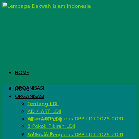
HOME
ORGANISASI
HOME
ORGANISASI
Tentang LDII
Tentang LDII
AD / ART LDII
Susunan Pengurus DPP LDII 2026-2031
AD / ART LDII
8 Pokok Pikiran LDII
Fatwa MUI
Susunan Pengurus DPP LDII 2026-2031