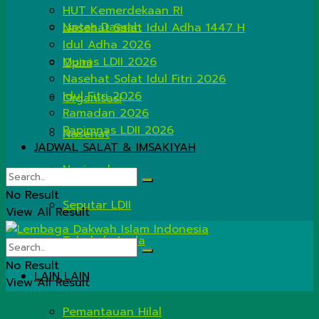
HUT Kemerdekaan RI
Lintas Daerah
Nasehat Salat Idul Adha 1447 H
Idul Adha 2026
Munas LDII 2026
Opini
Nasehat Solat Idul Fitri 2026
Idul Fitri 2026
Organisasi
Ramadan 2026
Rapimnas LDII 2026
Nasehat
JADWAL SALAT & IMSAKIYAH
Nasional
No Result
Seputar LDII
View All Result
Tahukah Anda
No Result
LAIN LAIN
View All Result
Pemantauan Hilal