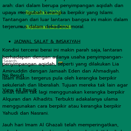
arah: dari dalam berupa penyimpangan aqidah dan
Ramadan 2026
upaya mengubah kerangka berpikir yang Islami.
Tantangan dari luar lantaran bangsa ini makin dalam
terjerumus dalam dekadensi moral.
Rapimnas LDII 2026
JADWAL SALAT & IMSAKIYAH
Kondisi tercerai berai ini makin parah saja, lantaran
berhadapan dengan adanya usaha penyimpangan-
penyimpangan aqidah, seperti yang dilakukan Lia
Aminuddin dengan Jamaah Eden dan Ahmadiyah.
No Result
Islam makin tergerus pula oleh kerangka berpikir
sekuleriah dan liberaliah. Tujuan mereka tak lain agar
View All Result
umat Islam tak lagi menggunakan kerangka berpikir
Alquran dan Alhadits. Terbukti adakalanya ulama
menggunakan cara berpikir atau kerangka berpikir
Yahudi dan Nasrani.
Jauh hari Imam Al Ghazali telah memperingatkan,