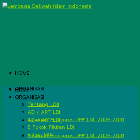
HOME
ORGANISASI
HOME
ORGANISASI
Tentang LDII
Tentang LDII
AD / ART LDII
Susunan Pengurus DPP LDII 2026-2031
AD / ART LDII
8 Pokok Pikiran LDII
Fatwa MUI
Susunan Pengurus DPP LDII 2026-2031