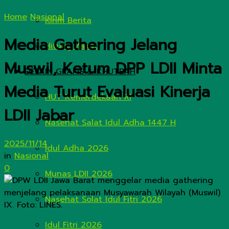
Home
Nasional
Kirim Berita
Media Gathering Jelang
Hitung Zakat
Muswil, Ketum DPP LDII Minta
DESAIN GRAFIS & KHUTBAH
Media Turut Evaluasi Kinerja
HUT Kemerdekaan RI
LDII Jabar
Nasehat Salat Idul Adha 1447 H
2025/11/14
Idul Adha 2026
in
Nasional
0
Munas LDII 2026
Nasehat Solat Idul Fitri 2026
Idul Fitri 2026