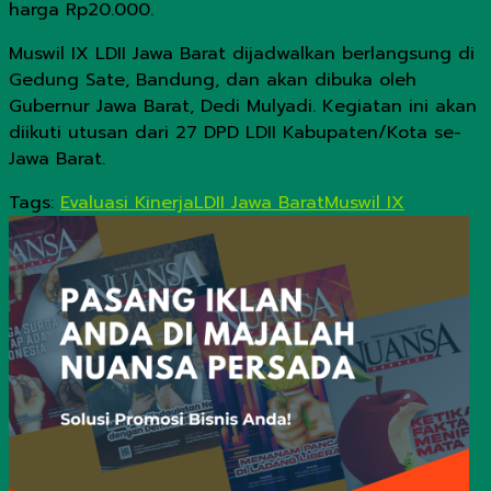
harga Rp20.000.
Muswil IX LDII Jawa Barat dijadwalkan berlangsung di
Gedung Sate, Bandung, dan akan dibuka oleh
Gubernur Jawa Barat, Dedi Mulyadi. Kegiatan ini akan
diikuti utusan dari 27 DPD LDII Kabupaten/Kota se-
Jawa Barat.
Tags:
Evaluasi Kinerja
LDII Jawa Barat
Muswil IX