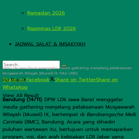
Ramadan 2026
Rapimnas LDII 2026
JADWAL SALAT & IMSAKIYAH
DPW LDII Jawa Barat menggelar media gathering menjelang pelaksanaan
Musyawarah Wilayah (Muswil) IX. Foto: LINES.
Share on Facebook
Share on Twitter
Share on
No Result
WhatsApp
View All Result
Bandung (14/11).
DPW LDII Jawa Barat menggelar
media gathering
menjelang pelaksanaan Musyawarah
Wilayah (Muswil) IX, bertempat di
Bandoengsche Melk
Centrale
(BMC), Bandung. Acara yang dihadiri
puluhan wartawan itu, bertujuan untuk memaparkan
program, visi, dan arah kebijakan LDII Jabar yang