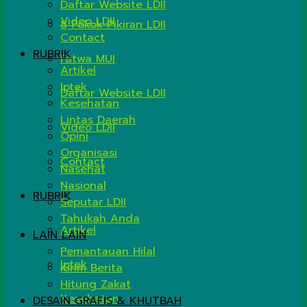
Daftar Website LDII
Video LDII
8 Pokok Pikiran LDII
Contact
RUBRIK
Fatwa MUI
Artikel
Iptek
Daftar Website LDII
Kesehatan
Lintas Daerah
Video LDII
Opini
Organisasi
Contact
Nasehat
Nasional
RUBRIK
Seputar LDII
Tahukah Anda
Artikel
LAIN LAIN
Pemantauan Hilal
Iptek
Kirim Berita
Hitung Zakat
Kesehatan
DESAIN GRAFIS & KHUTBAH