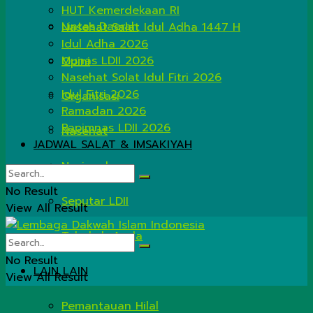
HUT Kemerdekaan RI
Lintas Daerah
Nasehat Salat Idul Adha 1447 H
Idul Adha 2026
Munas LDII 2026
Opini
Nasehat Solat Idul Fitri 2026
Idul Fitri 2026
Organisasi
Ramadan 2026
Rapimnas LDII 2026
Nasehat
JADWAL SALAT & IMSAKIYAH
Nasional
No Result
Seputar LDII
View All Result
Tahukah Anda
No Result
LAIN LAIN
View All Result
Pemantauan Hilal