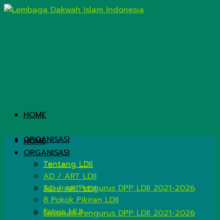
HOME
ORGANISASI
HOME
ORGANISASI
Tentang LDII
Tentang LDII
AD / ART LDII
Susunan Pengurus DPP LDII 2021-2026
AD / ART LDII
8 Pokok Pikiran LDII
Fatwa MUI
Susunan Pengurus DPP LDII 2021-2026