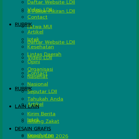
Daftar Website LDII
Video LDII
8 Pokok Pikiran LDII
Contact
RUBRIK
Fatwa MUI
Artikel
Iptek
Daftar Website LDII
Kesehatan
Lintas Daerah
Video LDII
Opini
Organisasi
Contact
Nasehat
Nasional
RUBRIK
Seputar LDII
Tahukah Anda
Artikel
LAIN LAIN
Kirim Berita
Iptek
Hitung Zakat
DESAIN GRAFIS
Kesehatan
Munas LDII 2026