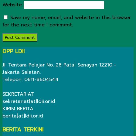
Website
Save my name, email, and website in this browser
for the next time I comment.
DPP LDII
Jl. Tentara Pelajar No. 28 Patal Senayan 12210 -
Jakarta Selatan.
Telepon: 0811-8604544
SEKRETARIAT
sekretariat[at]ldii.or.id
KIRIM BERITA
berita[at]ldii.or.id
BERITA TERKINI