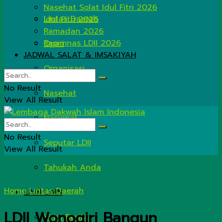
Nasehat Solat Idul Fitri 2026
Lintas Daerah
Idul Fitri 2026
Ramadan 2026
Rapimnas LDII 2026
Opini
JADWAL SALAT & IMSAKIYAH
Organisasi
No Result
Nasehat
View All Result
Nasional
No Result
Seputar LDII
View All Result
Tahukah Anda
Home
Lintas Daerah
LAIN LAIN
LDII Wonogiri Bangun
Kirim Berita