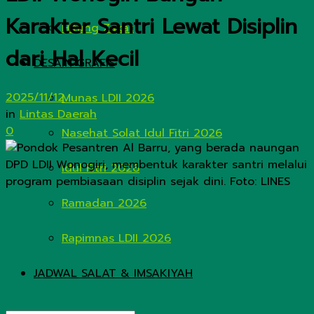
Karakter Santri Lewat Disiplin
Hitung Zakat
dari Hal Kecil
DESAIN GRAFIS
2025/11/12
Munas LDII 2026
in
Lintas Daerah
0
Nasehat Solat Idul Fitri 2026
Idul Fitri 2026
Ramadan 2026
Rapimnas LDII 2026
JADWAL SALAT & IMSAKIYAH