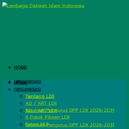
HOME
ORGANISASI
HOME
ORGANISASI
Tentang LDII
Tentang LDII
AD / ART LDII
Susunan Pengurus DPP LDII 2026-2031
AD / ART LDII
8 Pokok Pikiran LDII
Fatwa MUI
Susunan Pengurus DPP LDII 2026-2031