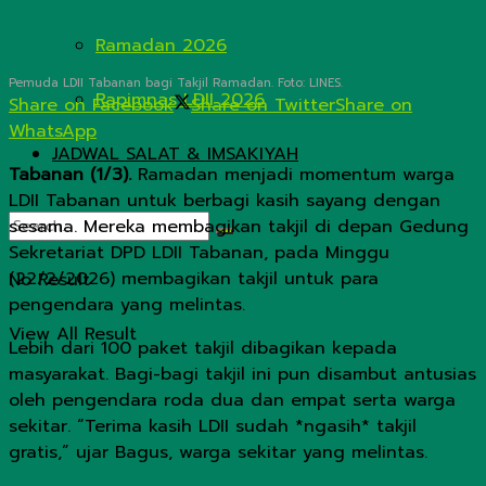
Ramadan 2026
Pemuda LDII Tabanan bagi Takjil Ramadan. Foto: LINES.
Rapimnas LDII 2026
Share on Facebook
Share on Twitter
Share on
WhatsApp
JADWAL SALAT & IMSAKIYAH
Tabanan (1/3).
Ramadan menjadi momentum warga
LDII Tabanan untuk berbagi kasih sayang dengan
sesama. Mereka membagikan takjil di depan Gedung
Sekretariat DPD LDII Tabanan, pada Minggu
(22/2/2026) membagikan takjil untuk para
No Result
pengendara yang melintas.
View All Result
Lebih dari 100 paket takjil dibagikan kepada
masyarakat. Bagi-bagi takjil ini pun disambut antusias
oleh pengendara roda dua dan empat serta warga
sekitar. “Terima kasih LDII sudah *ngasih* takjil
gratis,” ujar Bagus, warga sekitar yang melintas.