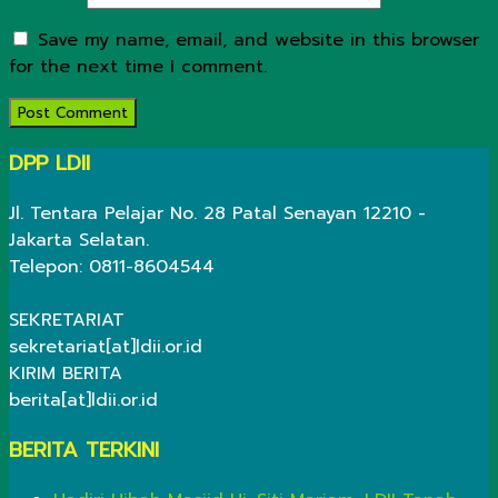
Save my name, email, and website in this browser
for the next time I comment.
DPP LDII
Jl. Tentara Pelajar No. 28 Patal Senayan 12210 -
Jakarta Selatan.
Telepon: 0811-8604544
SEKRETARIAT
sekretariat[at]ldii.or.id
KIRIM BERITA
berita[at]ldii.or.id
BERITA TERKINI