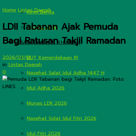
Home
Lintas Daerah
Kirim Berita
LDII Tabanan Ajak Pemuda
Hitung Zakat
Bagi Ratusan Takjil Ramadan
DESAIN GRAFIS & KHUTBAH
2026/03/01
HUT Kemerdekaan RI
in
Lintas Daerah
0
Nasehat Salat Idul Adha 1447 H
Idul Adha 2026
Munas LDII 2026
Nasehat Solat Idul Fitri 2026
Idul Fitri 2026