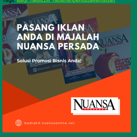
Tags:
Bagi Takjil
LDII Tabanan
pemuda
Ramadan