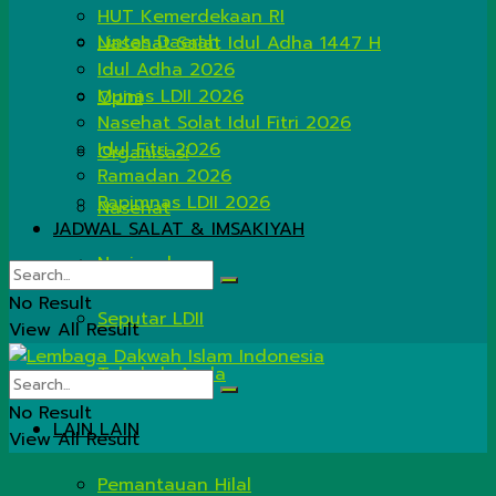
HUT Kemerdekaan RI
Lintas Daerah
Nasehat Salat Idul Adha 1447 H
Idul Adha 2026
Munas LDII 2026
Opini
Nasehat Solat Idul Fitri 2026
Idul Fitri 2026
Organisasi
Ramadan 2026
Rapimnas LDII 2026
Nasehat
JADWAL SALAT & IMSAKIYAH
Nasional
No Result
Seputar LDII
View All Result
Tahukah Anda
No Result
LAIN LAIN
View All Result
Pemantauan Hilal