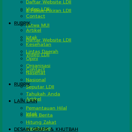
Daftar Website LDII
Video LDII
8 Pokok Pikiran LDII
Contact
RUBRIK
Fatwa MUI
Artikel
Iptek
Daftar Website LDII
Kesehatan
Lintas Daerah
Video LDII
Opini
Organisasi
Contact
Nasehat
Nasional
RUBRIK
Seputar LDII
Tahukah Anda
Artikel
LAIN LAIN
Pemantauan Hilal
Iptek
Kirim Berita
Hitung Zakat
Kesehatan
DESAIN GRAFIS & KHUTBAH