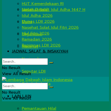
HUT Kemerdekaan RI
Lintas Daerah
Nasehat Salat Idul Adha 1447 H
Idul Adha 2026
Munas LDII 2026
Opini
Nasehat Solat Idul Fitri 2026
Idul Fitri 2026
Organisasi
Ramadan 2026
Rapimnas LDII 2026
Nasehat
JADWAL SALAT & IMSAKIYAH
Nasional
No Result
Seputar LDII
View All Result
Tahukah Anda
No Result
LAIN LAIN
View All Result
Pemantauan Hilal