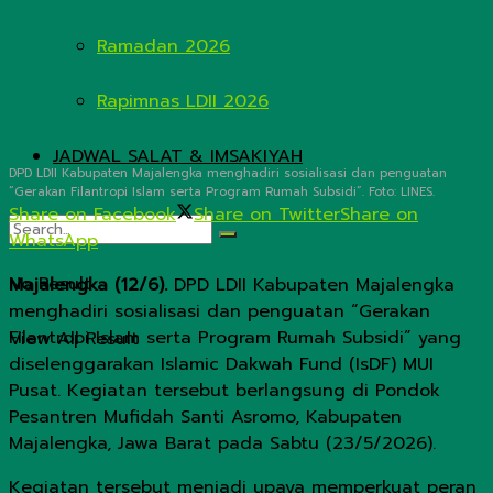
Ramadan 2026
Rapimnas LDII 2026
JADWAL SALAT & IMSAKIYAH
DPD LDII Kabupaten Majalengka menghadiri sosialisasi dan penguatan
“Gerakan Filantropi Islam serta Program Rumah Subsidi”. Foto: LINES.
Share on Facebook
Share on Twitter
Share on
WhatsApp
No Result
Majalengka (12/6).
DPD LDII Kabupaten Majalengka
menghadiri sosialisasi dan penguatan “Gerakan
Filantropi Islam serta Program Rumah Subsidi” yang
View All Result
diselenggarakan Islamic Dakwah Fund (IsDF) MUI
Pusat. Kegiatan tersebut berlangsung di Pondok
Pesantren Mufidah Santi Asromo, Kabupaten
Majalengka, Jawa Barat pada Sabtu (23/5/2026).
Kegiatan tersebut menjadi upaya memperkuat peran