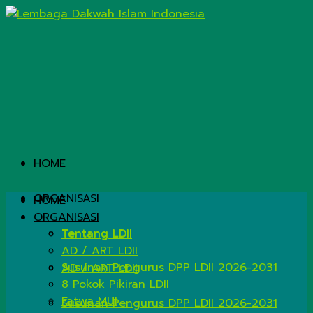
HOME
ORGANISASI
HOME
ORGANISASI
Tentang LDII
Tentang LDII
AD / ART LDII
Susunan Pengurus DPP LDII 2026-2031
AD / ART LDII
8 Pokok Pikiran LDII
Fatwa MUI
Susunan Pengurus DPP LDII 2026-2031