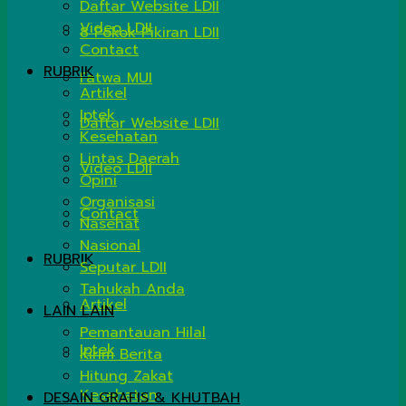
Daftar Website LDII
Video LDII
8 Pokok Pikiran LDII
Contact
RUBRIK
Fatwa MUI
Artikel
Iptek
Daftar Website LDII
Kesehatan
Lintas Daerah
Video LDII
Opini
Organisasi
Contact
Nasehat
Nasional
RUBRIK
Seputar LDII
Tahukah Anda
Artikel
LAIN LAIN
Pemantauan Hilal
Iptek
Kirim Berita
Hitung Zakat
Kesehatan
DESAIN GRAFIS & KHUTBAH