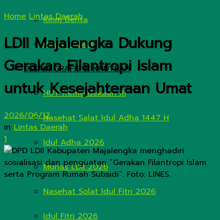
Home
Lintas Daerah
Kirim Berita
LDII Majalengka Dukung
Hitung Zakat
Gerakan Filantropi Islam
DESAIN GRAFIS & KHUTBAH
untuk Kesejahteraan Umat
HUT Kemerdekaan RI
2026/06/12
Nasehat Salat Idul Adha 1447 H
in
Lintas Daerah
1
Idul Adha 2026
Munas LDII 2026
Nasehat Solat Idul Fitri 2026
Idul Fitri 2026