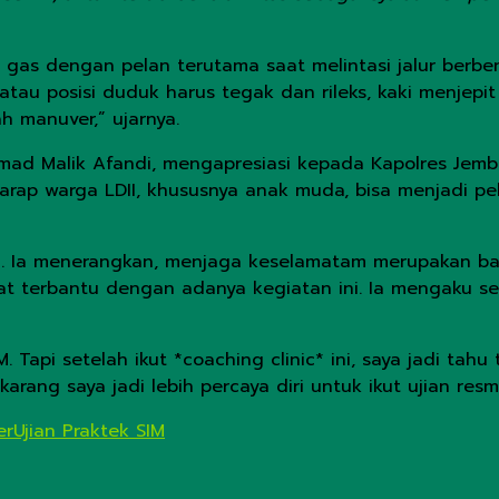
gas dengan pelan terutama saat melintasi jalur berbe
h atau posisi duduk harus tegak dan rileks, kaki menjepi
h manuver,” ujarnya.
d Malik Afandi, mengapresiasi kepada Kapolres Jember b
harap warga LDII, khususnya anak muda, bisa menjadi pel
. Ia menerangkan, menjaga keselamatam merupakan bagi
ngat terbantu dengan adanya kegiatan ini. Ia mengaku
 Tapi setelah ikut *coaching clinic* ini, saya jadi tah
ang saya jadi lebih percaya diri untuk ikut ujian resmi
er
Ujian Praktek SIM