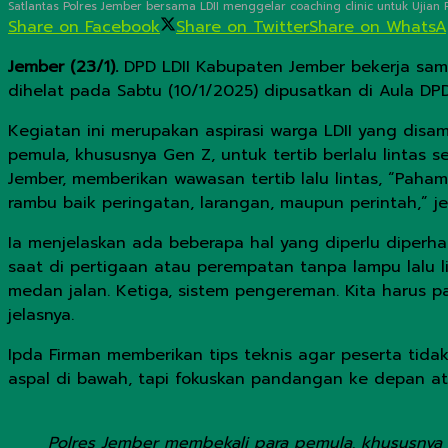
Satlantas Polres Jember bersama LDII menggelar coaching clinic untuk Ujian Pr
Share on Facebook
Share on Twitter
Share on Whats
Jember (23/1).
DPD LDII Kabupaten Jember bekerja sam
dihelat pada Sabtu (10/1/2025) dipusatkan di Aula DPD
Kegiatan ini merupakan aspirasi warga LDII yang disa
pemula, khususnya Gen Z, untuk tertib berlalu lintas 
Jember, memberikan wawasan tertib lalu lintas, “Paha
rambu baik peringatan, larangan, maupun perintah,” je
Ia menjelaskan ada beberapa hal yang diperlu diperha
saat di pertigaan atau perempatan tanpa lampu lalu
medan jalan. Ketiga, sistem pengereman. Kita harus
jelasnya.
Ipda Firman memberikan tips teknis agar peserta tid
aspal di bawah, tapi fokuskan pandangan ke depan ata
Polres Jember membekali para pemula, khususnya G