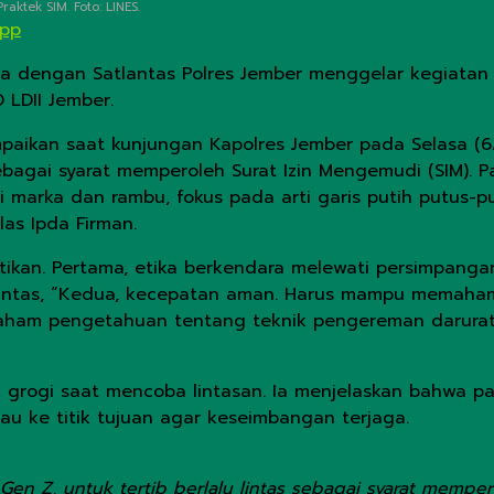
aktek SIM. Foto: LINES.
App
a dengan Satlantas Polres Jember menggelar kegiata
 LDII Jember.
mpaikan saat kunjungan Kapolres Jember pada Selasa (6/
sebagai syarat memperoleh Surat Izin Mengemudi (SIM). P
mi marka dan rambu, fokus pada arti garis putih putus-
las Ipda Firman.
tikan. Pertama, etika berkendara melewati persimpangan
 lintas, “Kedua, kecepatan aman. Harus mampu memaham
 paham pengetahuan tentang teknik pengereman darurat
ak grogi saat mencoba lintasan. Ia menjelaskan bahwa 
u ke titik tujuan agar keseimbangan terjaga.
en Z, untuk tertib berlalu lintas sebagai syarat memper