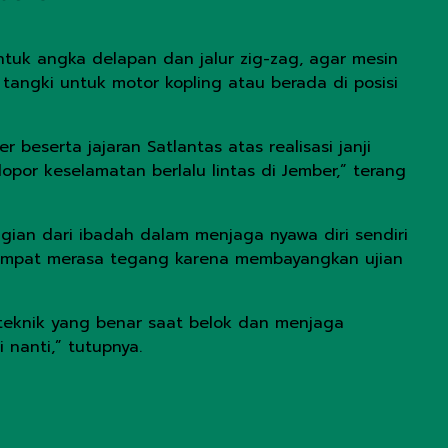
ntuk angka delapan dan jalur zig-zag, agar mesin
t tangki untuk motor kopling atau berada di posisi
eserta jajaran Satlantas atas realisasi janji
opor keselamatan berlalu lintas di Jember,” terang
an dari ibadah dalam menjaga nyawa diri sendiri
 sempat merasa tegang karena membayangkan ujian
u teknik yang benar saat belok dan menjaga
 nanti,” tutupnya.