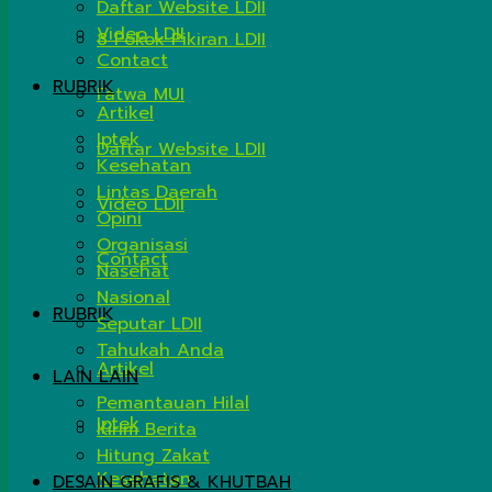
Daftar Website LDII
Video LDII
8 Pokok Pikiran LDII
Contact
RUBRIK
Fatwa MUI
Artikel
Iptek
Daftar Website LDII
Kesehatan
Lintas Daerah
Video LDII
Opini
Organisasi
Contact
Nasehat
Nasional
RUBRIK
Seputar LDII
Tahukah Anda
Artikel
LAIN LAIN
Pemantauan Hilal
Iptek
Kirim Berita
Hitung Zakat
Kesehatan
DESAIN GRAFIS & KHUTBAH