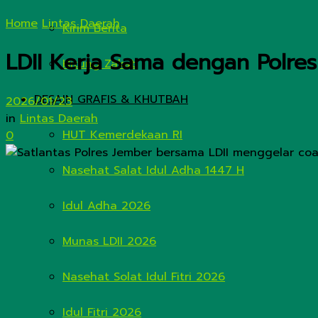
Home
Lintas Daerah
Kirim Berita
LDII Kerja Sama dengan Polres
Hitung Zakat
DESAIN GRAFIS & KHUTBAH
2026/01/23
in
Lintas Daerah
HUT Kemerdekaan RI
0
Nasehat Salat Idul Adha 1447 H
Idul Adha 2026
Munas LDII 2026
Nasehat Solat Idul Fitri 2026
Idul Fitri 2026