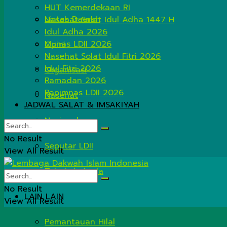
HUT Kemerdekaan RI
Lintas Daerah
Nasehat Salat Idul Adha 1447 H
Idul Adha 2026
Munas LDII 2026
Opini
Nasehat Solat Idul Fitri 2026
Idul Fitri 2026
Organisasi
Ramadan 2026
Rapimnas LDII 2026
Nasehat
JADWAL SALAT & IMSAKIYAH
Nasional
No Result
Seputar LDII
View All Result
Tahukah Anda
No Result
LAIN LAIN
View All Result
Pemantauan Hilal