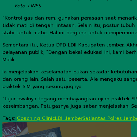
Foto: LINES.
“Kontrol gas dan rem, gunakan perasaan saat menarik 
tidak mati di tengah lintasan. Selain itu, postur tubu
stabil untuk matic. Hal ini berguna untuk mempermuda
Sementara itu, Ketua DPD LDII Kabupaten Jember, Akhma
pelayanan publik, “Dengan bekal edukasi ini, kami ber
Malik.
Ia menjelaskan keselamatan bukan sekadar kebutuhan
dan orang lain. Salah satu peserta, Ale mengaku sa
praktek SIM yang sesunggugnya.
“Jujur awalnya tegang membayangkan ujian praktek SIM.
keseimbangan. Petugasnya juga sabar menjelaskan. Sekar
Tags:
Coaching Clinic
LDII Jember
Satlantas Polres Jemb