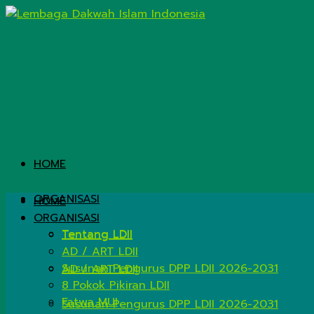
HOME
ORGANISASI
HOME
ORGANISASI
Tentang LDII
Tentang LDII
AD / ART LDII
Susunan Pengurus DPP LDII 2026-2031
AD / ART LDII
8 Pokok Pikiran LDII
Fatwa MUI
Susunan Pengurus DPP LDII 2026-2031