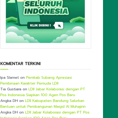
KOMENTAR TERKINI
Ipa Slamet
on
Pemkab Subang Apresiasi
Pembinaan Karakter Pemuda LDII
Tia Gustiara
on
LDII Jabar Kolaborasi dengan PT
Pos Indonesia Siapkan 100 Agen Pos Baru
Angka DH
on
LDII Kabupaten Bandung Salurkan
Bantuan untuk Pembangunan Masjid Al Muhajirin
Angka DH
on
LDII Jabar Kolaborasi dengan PT Pos