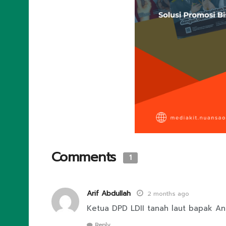
Comments
1
Arif Abdullah
2 months ago
Ketua DPD LDII tanah laut bapak An
Reply