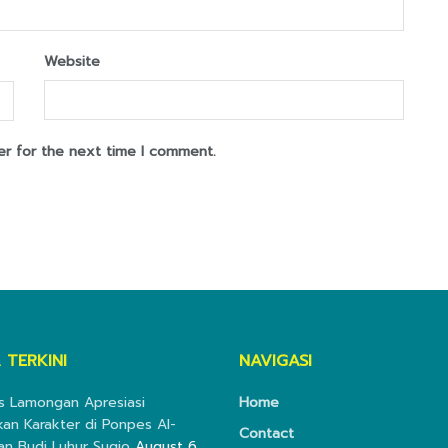
Website
er for the next time I comment.
 TERKINI
NAVIGASI
s Lamongan Apresiasi
Home
kan Karakter di Ponpes Al-
Contact
an Budi Luhur Sugio
August 6,