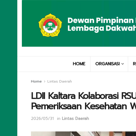
HOME
ORGANISASI
R
Home
Lintas Daerah
LDII Kaltara Kolaborasi R
Pemeriksaan Kesehatan Wa
2026/05/31
in
Lintas Daerah