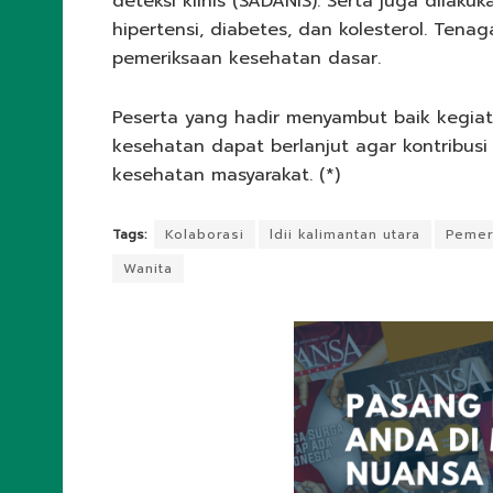
deteksi klinis (SADANIS). Serta juga dilaku
hipertensi, diabetes, dan kolesterol. Tena
pemeriksaan kesehatan dasar.
Peserta yang hadir menyambut baik kegiata
kesehatan dapat berlanjut agar kontribu
kesehatan masyarakat. (*)
Tags:
Kolaborasi
ldii kalimantan utara
Pemer
Wanita