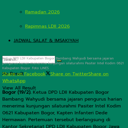
Ramadan 2026
Rapimnas LDII 2026
JADWAL SALAT & IMSAKIYAH
Ketua DPD LDII Kabupaten Bogor Bambang Wahyudi bersama jajaran
pengurus harian menerima kunjungan silaturahmi Pasiter Intel Kodim 0621
Kabupaten Bogor. Foto: LINES.
No Result
Share on Facebook
Share on Twitter
Share on
WhatsApp
View All Result
Bogor (19/2).
Ketua DPD LDII Kabupaten Bogor
Bambang Wahyudi bersama jajaran pengurus harian
menerima kunjungan silaturahmi Pasiter Intel Kodim
0621 Kabupaten Bogor, Kapten Infanteri Dede
Hermawan. Pertemuan tersebut berlangsung di
Kantor Sekretariat DPD LDII Kabupaten Bogor, Jawa