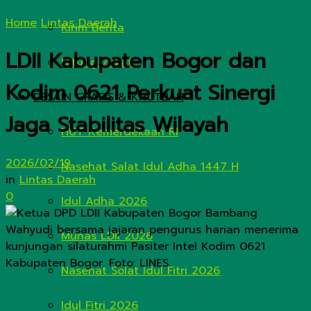
Home
Lintas Daerah
Kirim Berita
LDII Kabupaten Bogor dan
Hitung Zakat
Kodim 0621 Perkuat Sinergi
DESAIN GRAFIS & KHUTBAH
Jaga Stabilitas Wilayah
HUT Kemerdekaan RI
2026/02/19
Nasehat Salat Idul Adha 1447 H
in
Lintas Daerah
0
Idul Adha 2026
Munas LDII 2026
Nasehat Solat Idul Fitri 2026
Idul Fitri 2026