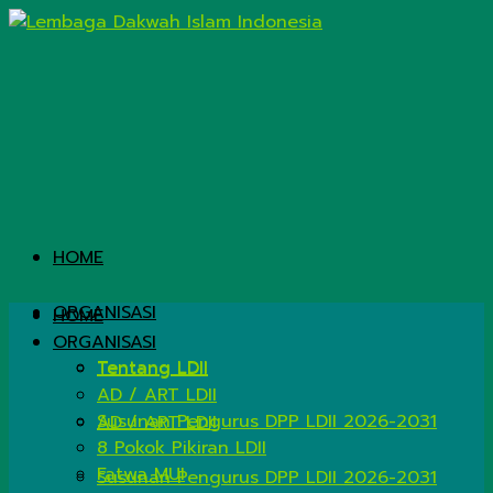
HOME
ORGANISASI
HOME
ORGANISASI
Tentang LDII
Tentang LDII
AD / ART LDII
Susunan Pengurus DPP LDII 2026-2031
AD / ART LDII
8 Pokok Pikiran LDII
Fatwa MUI
Susunan Pengurus DPP LDII 2026-2031