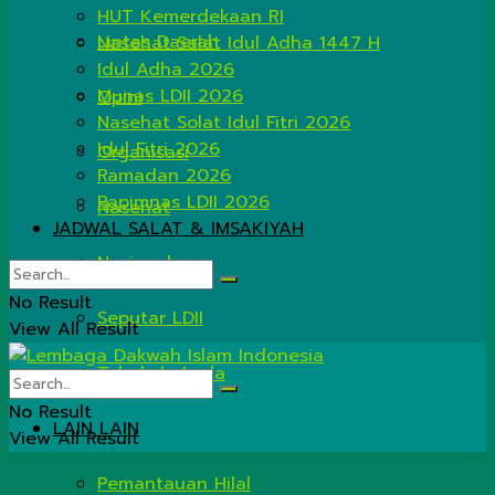
HUT Kemerdekaan RI
Lintas Daerah
Nasehat Salat Idul Adha 1447 H
Idul Adha 2026
Munas LDII 2026
Opini
Nasehat Solat Idul Fitri 2026
Idul Fitri 2026
Organisasi
Ramadan 2026
Rapimnas LDII 2026
Nasehat
JADWAL SALAT & IMSAKIYAH
Nasional
No Result
Seputar LDII
View All Result
Tahukah Anda
No Result
LAIN LAIN
View All Result
Pemantauan Hilal