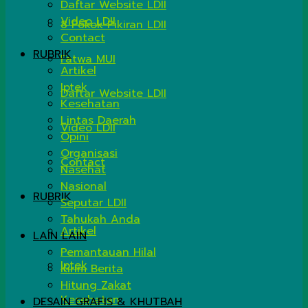
Daftar Website LDII
Video LDII
8 Pokok Pikiran LDII
Contact
RUBRIK
Fatwa MUI
Artikel
Iptek
Daftar Website LDII
Kesehatan
Lintas Daerah
Video LDII
Opini
Organisasi
Contact
Nasehat
Nasional
RUBRIK
Seputar LDII
Tahukah Anda
Artikel
LAIN LAIN
Pemantauan Hilal
Iptek
Kirim Berita
Hitung Zakat
Kesehatan
DESAIN GRAFIS & KHUTBAH