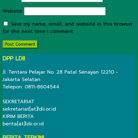
Website
Save my name, email, and website in this browser
for the next time I comment.
DPP LDII
Jl. Tentara Pelajar No. 28 Patal Senayan 12210 -
Jakarta Selatan.
Telepon: 0811-8604544
SEKRETARIAT
sekretariat[at]ldii.or.id
KIRIM BERITA
berita[at]ldii.or.id
BERITA TERKINI