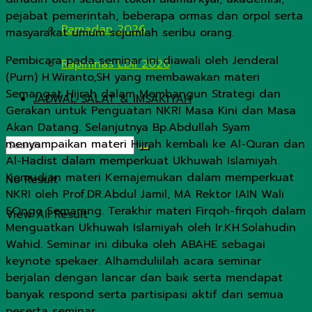
pejabat pemerintah, beberapa ormas dan orpol serta
Ramadan 2026
masyarakat umum sejumlah seribu orang.
Pembicara pada seminar ini diawali oleh Jenderal
Rapimnas LDII 2026
(Purn) H.Wiranto,SH yang membawakan materi
Semangat Hijrah dalam Membangun Strategi dan
JADWAL SALAT & IMSAKIYAH
Gerakan untuk Penguatan NKRI Masa Kini dan Masa
Akan Datang. Selanjutnya Bp.Abdullah Syam
menyampaikan materi Hijrah kembali ke Al-Quran dan
Al-Hadist dalam memperkuat Ukhuwah Islamiyah.
Kemudian materi Kemajemukan dalam memperkuat
No Result
NKRI oleh Prof.DR.Abdul Jamil, MA Rektor IAIN Wali
SOngo Semarang. Terakhir materi Firqoh-firqoh dalam
View All Result
Menguatkan Ukhuwah Islamiyah oleh Ir.KH.Solahudin
Wahid. Seminar ini dibuka oleh ABAHE sebagai
keynote spekaer. Alhamduliilah acara seminar
berjalan dengan lancar dan baik serta mendapat
banyak respond serta partisipasi aktif dari semua
peserta seminar.