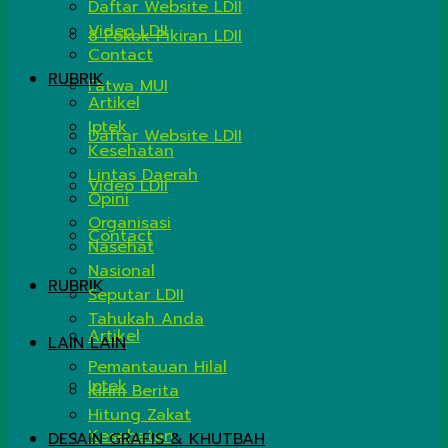
Daftar Website LDII
Video LDII
8 Pokok Pikiran LDII
Contact
RUBRIK
Fatwa MUI
Artikel
Iptek
Daftar Website LDII
Kesehatan
Lintas Daerah
Video LDII
Opini
Organisasi
Contact
Nasehat
Nasional
RUBRIK
Seputar LDII
Tahukah Anda
Artikel
LAIN LAIN
Pemantauan Hilal
Iptek
Kirim Berita
Hitung Zakat
Kesehatan
DESAIN GRAFIS & KHUTBAH