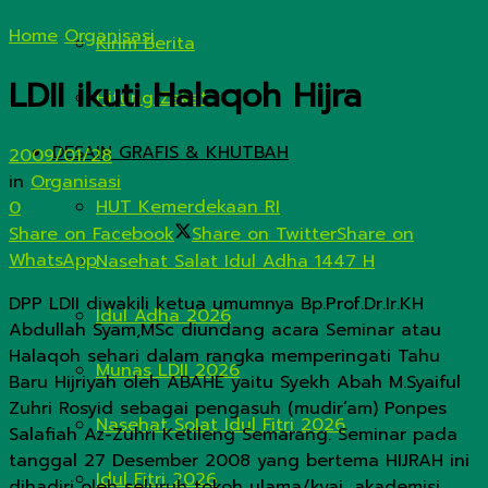
Home
Organisasi
Kirim Berita
LDII ikuti Halaqoh Hijra
Hitung Zakat
DESAIN GRAFIS & KHUTBAH
2009/01/28
in
Organisasi
HUT Kemerdekaan RI
0
Share on Facebook
Share on Twitter
Share on
WhatsApp
Nasehat Salat Idul Adha 1447 H
DPP LDII diwakili ketua umumnya Bp.Prof.Dr.Ir.KH
Idul Adha 2026
Abdullah Syam,MSc diundang acara Seminar atau
Halaqoh sehari dalam rangka memperingati Tahu
Munas LDII 2026
Baru Hijriyah oleh ABAHE yaitu Syekh Abah M.Syaiful
Zuhri Rosyid sebagai pengasuh (mudir’am) Ponpes
Nasehat Solat Idul Fitri 2026
Salafiah Az-Zuhri Ketileng Semarang. Seminar pada
tanggal 27 Desember 2008 yang bertema HIJRAH ini
Idul Fitri 2026
dihadiri oleh seluruh tokoh ulama/kyai, akademisi,