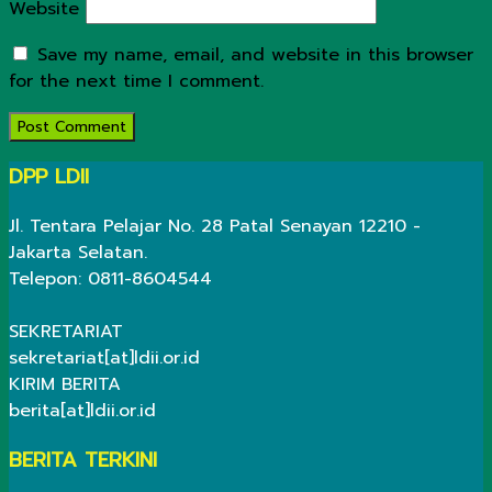
Website
Save my name, email, and website in this browser
for the next time I comment.
DPP LDII
Jl. Tentara Pelajar No. 28 Patal Senayan 12210 -
Jakarta Selatan.
Telepon: 0811-8604544
SEKRETARIAT
sekretariat[at]ldii.or.id
KIRIM BERITA
berita[at]ldii.or.id
BERITA TERKINI