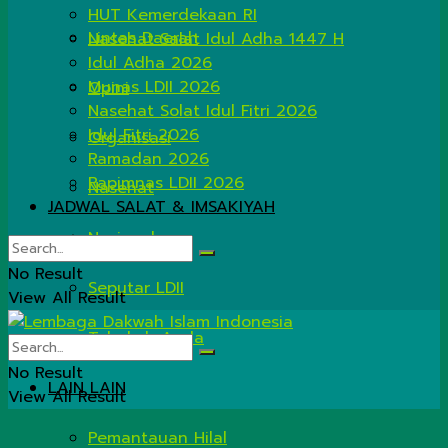
HUT Kemerdekaan RI
Lintas Daerah
Nasehat Salat Idul Adha 1447 H
Idul Adha 2026
Munas LDII 2026
Opini
Nasehat Solat Idul Fitri 2026
Idul Fitri 2026
Organisasi
Ramadan 2026
Rapimnas LDII 2026
Nasehat
JADWAL SALAT & IMSAKIYAH
Nasional
No Result
Seputar LDII
View All Result
Tahukah Anda
No Result
LAIN LAIN
View All Result
Pemantauan Hilal