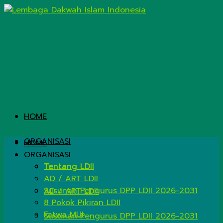
HOME
ORGANISASI
HOME
ORGANISASI
Tentang LDII
Tentang LDII
AD / ART LDII
Susunan Pengurus DPP LDII 2026-2031
AD / ART LDII
8 Pokok Pikiran LDII
Fatwa MUI
Susunan Pengurus DPP LDII 2026-2031