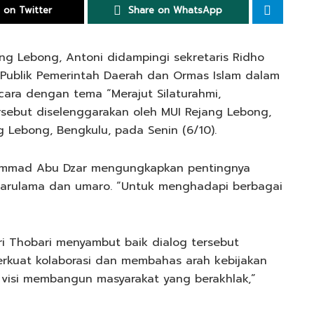
 on Twitter
Share on WhatsApp
ng Lebong, Antoni didampingi sekretaris Ridho
 Publik Pemerintah Daerah dan Ormas Islam dalam
ra dengan tema “Merajut Silaturahmi,
sebut diselenggarakan oleh MUI Rejang Lebong,
g Lebong, Bengkulu, pada Senin (6/10).
ammad Abu Dzar mengungkapkan pentingnya
tarulama dan umaro. “Untuk menghadapi berbagai
ri Thobari menyambut baik dialog tersebut
kuat kolaborasi dan membahas arah kebijakan
visi membangun masyarakat yang berakhlak,”