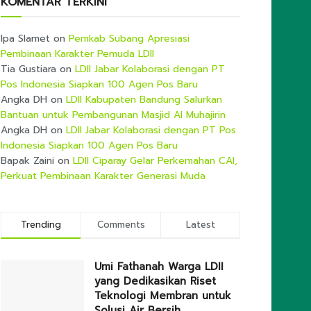
KOMENTAR TERKINI
Ipa Slamet
on
Pemkab Subang Apresiasi
Pembinaan Karakter Pemuda LDII
Tia Gustiara
on
LDII Jabar Kolaborasi dengan PT
Pos Indonesia Siapkan 100 Agen Pos Baru
Angka DH
on
LDII Kabupaten Bandung Salurkan
Bantuan untuk Pembangunan Masjid Al Muhajirin
Angka DH
on
LDII Jabar Kolaborasi dengan PT Pos
Indonesia Siapkan 100 Agen Pos Baru
Bapak Zaini
on
LDII Ciparay Gelar Perkemahan CAI,
Perkuat Pembinaan Karakter Generasi Muda
Trending
Comments
Latest
Umi Fathanah Warga LDII
yang Dedikasikan Riset
Teknologi Membran untuk
Solusi Air Bersih