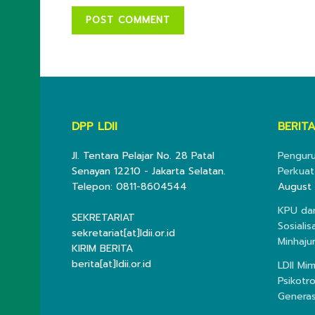
DPP LDII
BERITA
Jl. Tentara Pelajar No. 28 Patal
Penguru
Senayan 12210 - Jakarta Selatan.
Perkuat
Telepon: 0811-8604544
August 
KPU dan
SEKRETARIAT
Sosiali
sekretariat[at]ldii.or.id
Minhajur
KIRIM BERITA
berita[at]ldii.or.id
LDII Mi
Psikotr
Generas