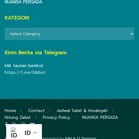
NUANSA PERSADA
KATEGORI
KATEGORI
Kirim Berita via Telegram
klik tautan berikut:
https://t.me/ldiibot
Home
Contact
Jadwal Salat & Imsakiyah
Hitung Zakat
Privacy Policy
NUANSA PERSADA
ID
© 2020
DPP LDII
- Managed by
KIM & IT Division
.