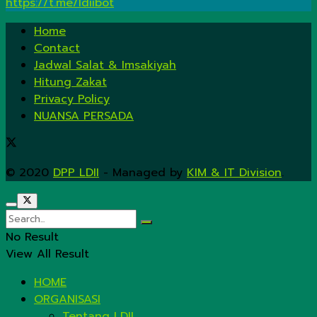
https://t.me/ldiibot
Home
Contact
Jadwal Salat & Imsakiyah
Hitung Zakat
Privacy Policy
NUANSA PERSADA
© 2020
DPP LDII
- Managed by
KIM & IT Division
.
No Result
View All Result
HOME
ORGANISASI
Tentang LDII