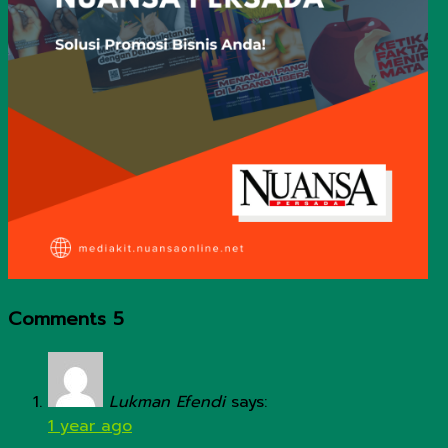
Comments
5
Lukman Efendi
says:
1 year ago