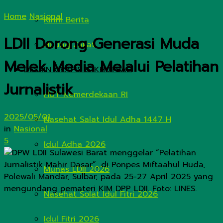
Home
Nasional
Kirim Berita
LDII Dorong Generasi Muda
Hitung Zakat
Melek Media Melalui Pelatihan
DESAIN GRAFIS & KHUTBAH
Jurnalistik
HUT Kemerdekaan RI
2025/05/01
Nasehat Salat Idul Adha 1447 H
in
Nasional
5
Idul Adha 2026
Munas LDII 2026
Nasehat Solat Idul Fitri 2026
Idul Fitri 2026