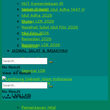
HUT Kemerdekaan RI
Lintas Daerah
Nasehat Salat Idul Adha 1447 H
Idul Adha 2026
Munas LDII 2026
Opini
Nasehat Solat Idul Fitri 2026
Idul Fitri 2026
Organisasi
Ramadan 2026
Rapimnas LDII 2026
Nasehat
JADWAL SALAT & IMSAKIYAH
Nasional
No Result
Seputar LDII
View All Result
Tahukah Anda
No Result
LAIN LAIN
View All Result
Pemantauan Hilal