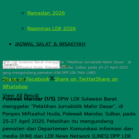
Ramadan 2026
Rapimnas LDII 2026
JADWAL SALAT & IMSAKIYAH
DPW LDII Sulawesi Barat menggelar “Pelatihan Jurnalistik Mahir Dasar”, di
Ponpes Miftaahul Huda, Polewali Mandar, Sulbar, pada 25-27 April 2025
yang mengundang pemateri KIM DPP LDII. Foto: LINES.
Share on Facebook
Share on Twitter
Share on
No Result
WhatsApp
View All Result
Polewali Mandar (1/5)
. DPW LDII Sulawesi Barat
menggelar “Pelatihan Jurnalistik Mahir Dasar”, di
Ponpes Miftaahul Huda, Polewali Mandar, Sulbar, pada
25-27 April 2025. Pelatihan itu mengundang
pemateri dari Departemen Komunikasi informasi dan
media (KIM) dan LDII News Network (LINES) DPP LDII.