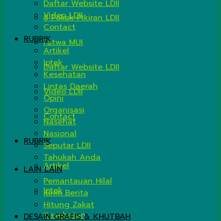
Daftar Website LDII
Video LDII
8 Pokok Pikiran LDII
Contact
RUBRIK
Fatwa MUI
Artikel
Iptek
Daftar Website LDII
Kesehatan
Lintas Daerah
Video LDII
Opini
Organisasi
Contact
Nasehat
Nasional
RUBRIK
Seputar LDII
Tahukah Anda
Artikel
LAIN LAIN
Pemantauan Hilal
Iptek
Kirim Berita
Hitung Zakat
Kesehatan
DESAIN GRAFIS & KHUTBAH