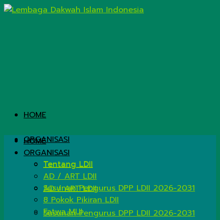
HOME
ORGANISASI
HOME
ORGANISASI
Tentang LDII
Tentang LDII
AD / ART LDII
Susunan Pengurus DPP LDII 2026-2031
AD / ART LDII
8 Pokok Pikiran LDII
Fatwa MUI
Susunan Pengurus DPP LDII 2026-2031