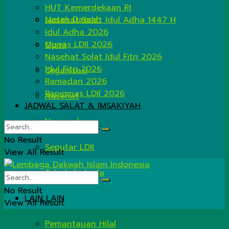
HUT Kemerdekaan RI
Lintas Daerah
Nasehat Salat Idul Adha 1447 H
Idul Adha 2026
Munas LDII 2026
Opini
Nasehat Solat Idul Fitri 2026
Idul Fitri 2026
Organisasi
Ramadan 2026
Rapimnas LDII 2026
Nasehat
JADWAL SALAT & IMSAKIYAH
Nasional
No Result
Seputar LDII
View All Result
Tahukah Anda
No Result
LAIN LAIN
View All Result
Pemantauan Hilal