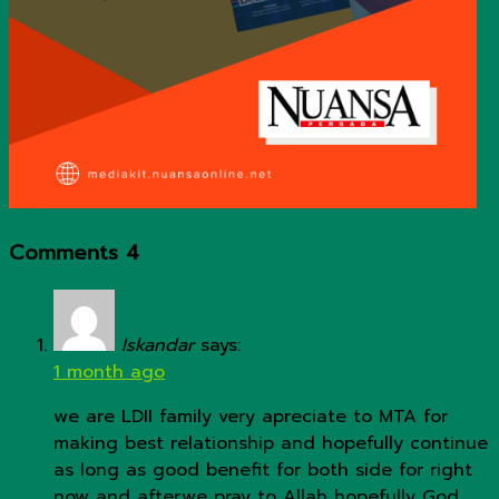
Comments
4
Iskandar
says:
1 month ago
we are LDII family very apreciate to MTA for
making best relationship and hopefully continue
as long as good benefit for both side for right
now and after,we pray to Allah hopefully God