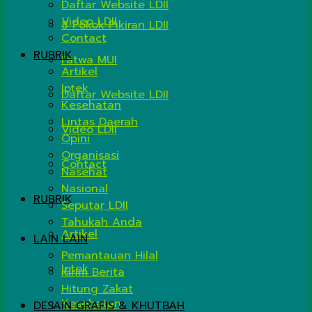
Daftar Website LDII
Video LDII
8 Pokok Pikiran LDII
Contact
RUBRIK
Fatwa MUI
Artikel
Iptek
Daftar Website LDII
Kesehatan
Lintas Daerah
Video LDII
Opini
Organisasi
Contact
Nasehat
Nasional
RUBRIK
Seputar LDII
Tahukah Anda
Artikel
LAIN LAIN
Pemantauan Hilal
Iptek
Kirim Berita
Hitung Zakat
Kesehatan
DESAIN GRAFIS & KHUTBAH