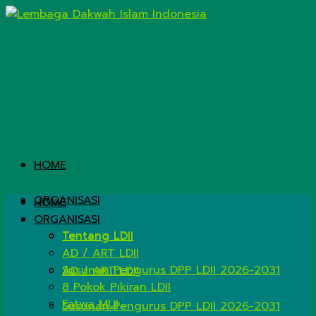
HOME
ORGANISASI
HOME
ORGANISASI
Tentang LDII
Tentang LDII
AD / ART LDII
Susunan Pengurus DPP LDII 2026-2031
AD / ART LDII
8 Pokok Pikiran LDII
Fatwa MUI
Susunan Pengurus DPP LDII 2026-2031