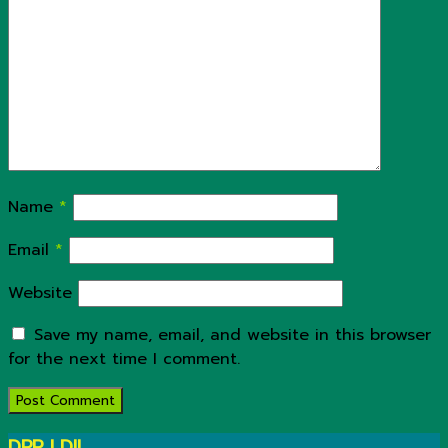
Name
*
Email
*
Website
Save my name, email, and website in this browser
for the next time I comment.
DPP LDII