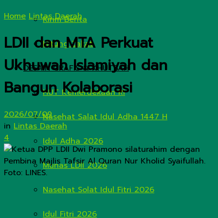
Home
Lintas Daerah
Kirim Berita
LDII dan MTA Perkuat
Hitung Zakat
Ukhuwah Islamiyah dan
DESAIN GRAFIS & KHUTBAH
Bangun Kolaborasi
HUT Kemerdekaan RI
2026/07/09
Nasehat Salat Idul Adha 1447 H
in
Lintas Daerah
4
Idul Adha 2026
Munas LDII 2026
Nasehat Solat Idul Fitri 2026
Idul Fitri 2026