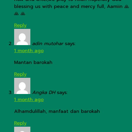
blessing us with peace and mercy full, Aamiin 🙏
🙏 🙏
Reply
adin mutohar
says:
1 month ago
Mantan barokah
Reply
Angka DH
says:
1 month ago
Alhamdulillah, manfaat dan barokah
Reply