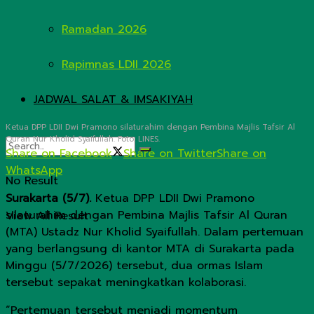
Ramadan 2026
Rapimnas LDII 2026
JADWAL SALAT & IMSAKIYAH
Ketua DPP LDII Dwi Pramono silaturahim dengan Pembina Majlis Tafsir Al
Quran Nur Kholid Syaifullah. Foto: LINES.
Share on Facebook
Share on Twitter
Share on
WhatsApp
No Result
Surakarta (5/7).
Ketua DPP LDII Dwi Pramono
silaturahim dengan Pembina Majlis Tafsir Al Quran
View All Result
(MTA) Ustadz Nur Kholid Syaifullah. Dalam pertemuan
yang berlangsung di kantor MTA di Surakarta pada
Minggu (5/7/2026) tersebut, dua ormas Islam
tersebut sepakat meningkatkan kolaborasi.
“Pertemuan tersebut menjadi momentum