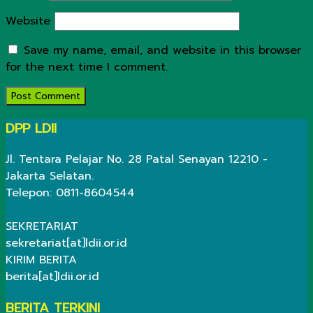
Website
Save my name, email, and website in this browser
for the next time I comment.
DPP LDII
Jl. Tentara Pelajar No. 28 Patal Senayan 12210 -
Jakarta Selatan.
Telepon: 0811-8604544
SEKRETARIAT
sekretariat[at]ldii.or.id
KIRIM BERITA
berita[at]ldii.or.id
BERITA TERKINI