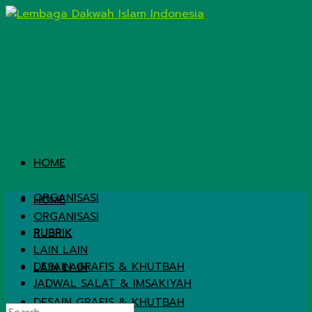
HOME
ORGANISASI
HOME
ORGANISASI
RUBRIK
RUBRIK
LAIN LAIN
DESAIN GRAFIS & KHUTBAH
LAIN LAIN
JADWAL SALAT & IMSAKIYAH
DESAIN GRAFIS & KHUTBAH