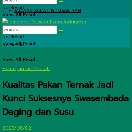
No Result
JADWAL SALAT & IMSAKIYAH
View All Result
No Result
View All Result
No Result
View All Result
Home
Lintas Daerah
Kualitas Pakan Ternak Jadi
Kunci Suksesnya Swasembada
Daging dan Susu
2025/08/02