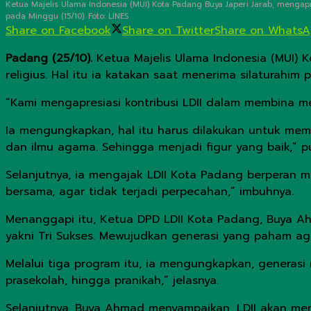
Ketua Majelis Ulama Indonesia (MUI) Kota Padang Buya Japeri Jarab, mengapre
pada Minggu (15/10). Foto: LINES
Share on Facebook
Share on Twitter
Share on Whats
Padang (25/10).
Ketua Majelis Ulama Indonesia (MUI) K
religius. Hal itu ia katakan saat menerima silaturahim
“Kami mengapresiasi kontribusi LDII dalam membina ment
Ia mengungkapkan, hal itu harus dilakukan untuk mem
dan ilmu agama. Sehingga menjadi figur yang baik,” p
Selanjutnya, ia mengajak LDII Kota Padang berperan 
bersama, agar tidak terjadi perpecahan,” imbuhnya.
Menanggapi itu, Ketua DPD LDII Kota Padang, Buya A
yakni Tri Sukses. Mewujudkan generasi yang paham ag
Melalui tiga program itu, ia mengungkapkan, generasi 
prasekolah, hingga pranikah,” jelasnya.
Selanjutnya, Buya Ahmad menyampaikan, LDII akan men