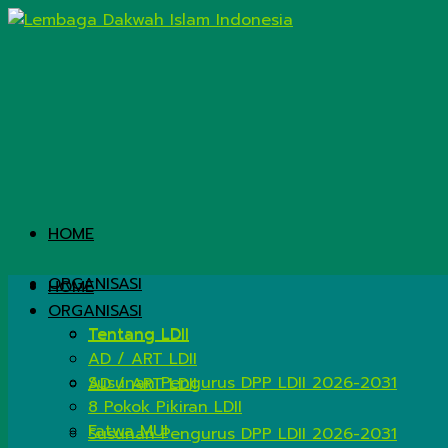
HOME
ORGANISASI
HOME
ORGANISASI
Tentang LDII
Tentang LDII
AD / ART LDII
Susunan Pengurus DPP LDII 2026-2031
AD / ART LDII
8 Pokok Pikiran LDII
Fatwa MUI
Susunan Pengurus DPP LDII 2026-2031