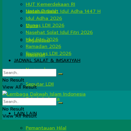
HUT Kemerdekaan RI
Lintas Daerah
Nasehat Salat Idul Adha 1447 H
Idul Adha 2026
Munas LDII 2026
Opini
Nasehat Solat Idul Fitri 2026
Idul Fitri 2026
Organisasi
Ramadan 2026
Rapimnas LDII 2026
Nasehat
JADWAL SALAT & IMSAKIYAH
Nasional
No Result
Seputar LDII
View All Result
Tahukah Anda
No Result
LAIN LAIN
View All Result
Pemantauan Hilal