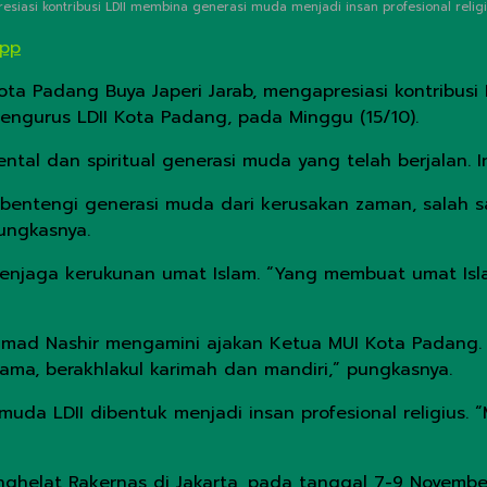
siasi kontribusi LDII membina generasi muda menjadi insan profesional religiu
App
ota Padang Buya Japeri Jarab, mengapresiasi kontribusi
 pengurus LDII Kota Padang, pada Minggu (15/10).
al dan spiritual generasi muda yang telah berjalan. Ini
bentengi generasi muda dari kerusakan zaman, salah s
ungkasnya.
menjaga kerukunan umat Islam. “Yang membuat umat Isla
hmad Nashir mengamini ajakan Ketua MUI Kota Padang. 
ama, berakhlakul karimah dan mandiri,” pungkasnya.
muda LDII dibentuk menjadi insan profesional religius. 
ghelat Rakernas di Jakarta, pada tanggal 7-9 Novembe