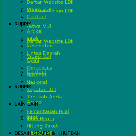
Daftar Website LDII
Video LDII
8 Pokok Pikiran LDII
Contact
RUBRIK
Fatwa MUI
Artikel
Iptek
Daftar Website LDII
Kesehatan
Lintas Daerah
Video LDII
Opini
Organisasi
Contact
Nasehat
Nasional
RUBRIK
Seputar LDII
Tahukah Anda
Artikel
LAIN LAIN
Pemantauan Hilal
Iptek
Kirim Berita
Hitung Zakat
Kesehatan
DESAIN GRAFIS & KHUTBAH