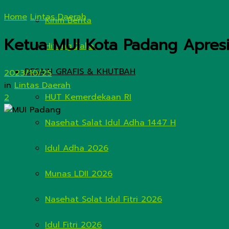
Home
Lintas Daerah
Kirim Berita
Ketua MUI Kota Padang Apresias
Hitung Zakat
DESAIN GRAFIS & KHUTBAH
2023/10/25
in
Lintas Daerah
HUT Kemerdekaan RI
2
Nasehat Salat Idul Adha 1447 H
Idul Adha 2026
Munas LDII 2026
Nasehat Solat Idul Fitri 2026
Idul Fitri 2026