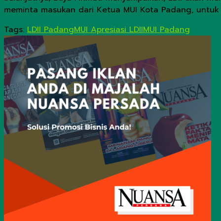
meminta masukan dari Ketua MUI Kota Padang, untuk k
Tags:
LDII Padang
MUI Apresiasi LDII
MUI Padang