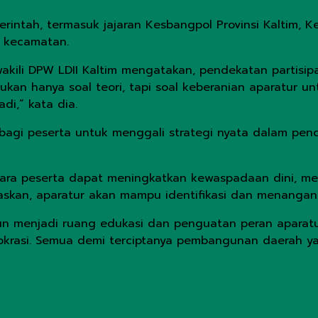
erintah, termasuk jajaran Kesbangpol Provinsi Kaltim, K
r kecamatan.
wakili DPW LDII Kaltim mengatakan, pendekatan partisip
 bukan hanya soal teori, tapi soal keberanian aparatur 
di,” kata dia.
bagi peserta untuk menggali strategi nyata dalam pence
 para peserta dapat meningkatkan kewaspadaan dini, me
gaskan, aparatur akan mampu identifikasi dan menangan
mun menjadi ruang edukasi dan penguatan peran aparatu
krasi. Semua demi terciptanya pembangunan daerah yang