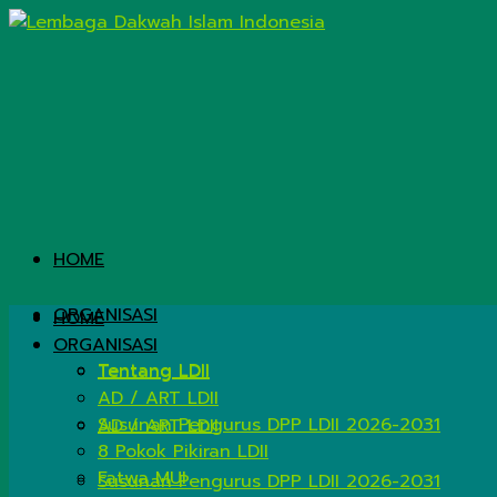
HOME
ORGANISASI
HOME
ORGANISASI
Tentang LDII
Tentang LDII
AD / ART LDII
Susunan Pengurus DPP LDII 2026-2031
AD / ART LDII
8 Pokok Pikiran LDII
Fatwa MUI
Susunan Pengurus DPP LDII 2026-2031