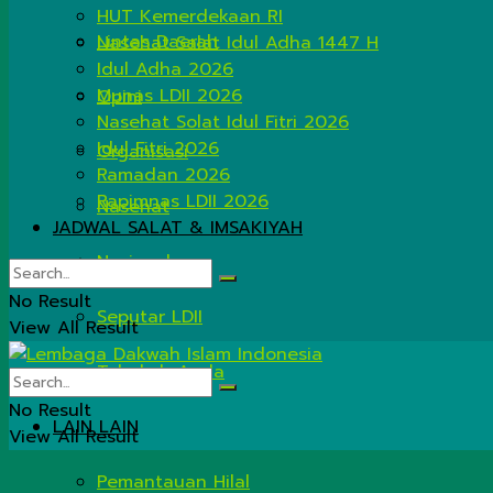
HUT Kemerdekaan RI
Lintas Daerah
Nasehat Salat Idul Adha 1447 H
Idul Adha 2026
Munas LDII 2026
Opini
Nasehat Solat Idul Fitri 2026
Idul Fitri 2026
Organisasi
Ramadan 2026
Rapimnas LDII 2026
Nasehat
JADWAL SALAT & IMSAKIYAH
Nasional
No Result
Seputar LDII
View All Result
Tahukah Anda
No Result
LAIN LAIN
View All Result
Pemantauan Hilal