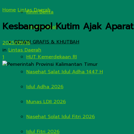
Home
Lintas Daerah
Kirim Berita
Kesbangpol Kutim Ajak Apara
Hitung Zakat
DESAIN GRAFIS & KHUTBAH
2025/09/16
in
Lintas Daerah
HUT Kemerdekaan RI
1
Nasehat Salat Idul Adha 1447 H
Idul Adha 2026
Munas LDII 2026
Nasehat Solat Idul Fitri 2026
Idul Fitri 2026