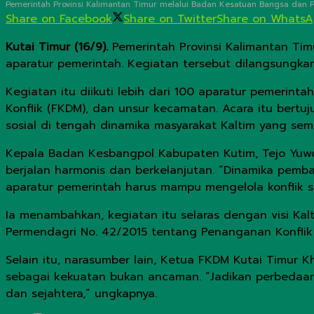
Pemerintah Provinsi Kalimantan Timur melalui Badan Kesatuan Bangsa dan Pol
Share on Facebook
Share on Twitter
Share on Whats
Kutai Timur (16/9).
Pemerintah Provinsi Kalimantan Tim
aparatur pemerintah. Kegiatan tersebut dilangsungkan p
Kegiatan itu diikuti lebih dari 100 aparatur pemerint
Konflik (FKDM), dan unsur kecamatan. Acara itu bert
sosial di tengah dinamika masyarakat Kaltim yang sem
Kepala Badan Kesbangpol Kabupaten Kutim, Tejo Yu
berjalan harmonis dan berkelanjutan. “Dinamika pemb
aparatur pemerintah harus mampu mengelola konflik se
Ia menambahkan, kegiatan itu selaras dengan visi Kalt
Permendagri No. 42/2015 tentang Penanganan Konflik
Selain itu, narasumber lain, Ketua FKDM Kutai Timur K
sebagai kekuatan bukan ancaman. “Jadikan perbedaa
dan sejahtera,” ungkapnya.