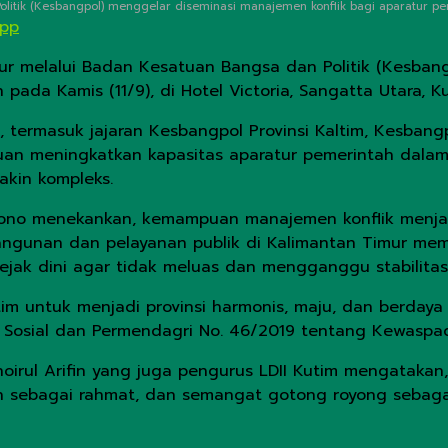
itik (Kesbangpol) menggelar diseminasi manajemen konflik bagi aparatur peme
App
ur melalui Badan Kesatuan Bangsa dan Politik (Kesban
ada Kamis (11/9), di Hotel Victoria, Sangatta Utara, Ku
ah, termasuk jajaran Kesbangpol Provinsi Kaltim, Kesban
ujuan meningkatkan kapasitas aparatur pemerintah dala
akin kompleks.
wono menekankan, kemampuan manajemen konflik menj
angunan dan pelayanan publik di Kalimantan Timur memi
jak dini agar tidak meluas dan mengganggu stabilitas 
im untuk menjadi provinsi harmonis, maju, dan berdaya s
 Sosial dan Permendagri No. 46/2019 tentang Kewaspad
hoirul Arifin yang juga pengurus LDII Kutim mengatakan
n sebagai rahmat, dan semangat gotong royong sebag