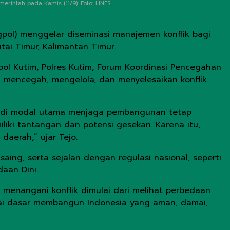
rintah pada Kamis (11/9). Foto: LINES
gpol) menggelar diseminasi manajemen konflik bagi
tai Timur, Kalimantan Timur.
gpol Kutim, Polres Kutim, Forum Koordinasi Pencegahan
m mencegah, mengelola, dan menyelesaikan konflik
adi modal utama menjaga pembangunan tetap
liki tantangan dan potensi gesekan. Karena itu,
daerah,” ujar Tejo.
aing, serta sejalan dengan regulasi nasional, seperti
aan Dini.
, menangani konflik dimulai dari melihat perbedaan
ai dasar membangun Indonesia yang aman, damai,