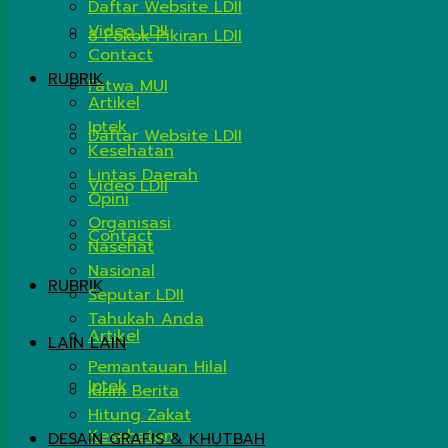
Daftar Website LDII
Video LDII
8 Pokok Pikiran LDII
Contact
RUBRIK
Fatwa MUI
Artikel
Iptek
Daftar Website LDII
Kesehatan
Lintas Daerah
Video LDII
Opini
Organisasi
Contact
Nasehat
Nasional
RUBRIK
Seputar LDII
Tahukah Anda
Artikel
LAIN LAIN
Pemantauan Hilal
Iptek
Kirim Berita
Hitung Zakat
Kesehatan
DESAIN GRAFIS & KHUTBAH