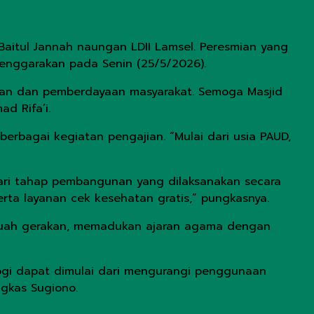
aitul Jannah naungan LDII Lamsel. Peresmian yang
lenggarakan pada Senin (25/5/2026).
dikan dan pemberdayaan masyarakat. Semoga Masjid
d Rifa’i.
erbagai kegiatan pengajian. “Mulai dari usia PAUD,
dari tahap pembangunan yang dilaksanakan secara
rta layanan cek kesehatan gratis,” pungkasnya.
ebuah gerakan, memadukan ajaran agama dengan
logi dapat dimulai dari mengurangi penggunaan
gkas Sugiono.