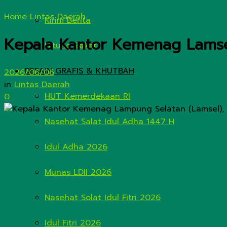
Home
Lintas Daerah
Kirim Berita
Kepala Kantor Kemenag Lamsel
Hitung Zakat
DESAIN GRAFIS & KHUTBAH
2026/06/06
in
Lintas Daerah
HUT Kemerdekaan RI
0
Nasehat Salat Idul Adha 1447 H
Idul Adha 2026
Munas LDII 2026
Nasehat Solat Idul Fitri 2026
Idul Fitri 2026