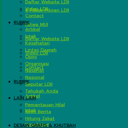
Daftar Website LDII
Video LDII
8 Pokok Pikiran LDII
Contact
RUBRIK
Fatwa MUI
Artikel
Iptek
Daftar Website LDII
Kesehatan
Lintas Daerah
Video LDII
Opini
Organisasi
Contact
Nasehat
Nasional
RUBRIK
Seputar LDII
Tahukah Anda
Artikel
LAIN LAIN
Pemantauan Hilal
Iptek
Kirim Berita
Hitung Zakat
Kesehatan
DESAIN GRAFIS & KHUTBAH