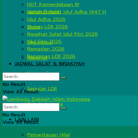
HUT Kemerdekaan RI
Lintas Daerah
Nasehat Salat Idul Adha 1447 H
Idul Adha 2026
Munas LDII 2026
Opini
Nasehat Solat Idul Fitri 2026
Idul Fitri 2026
Organisasi
Ramadan 2026
Rapimnas LDII 2026
Nasehat
JADWAL SALAT & IMSAKIYAH
Nasional
No Result
Seputar LDII
View All Result
Tahukah Anda
No Result
LAIN LAIN
View All Result
Pemantauan Hilal