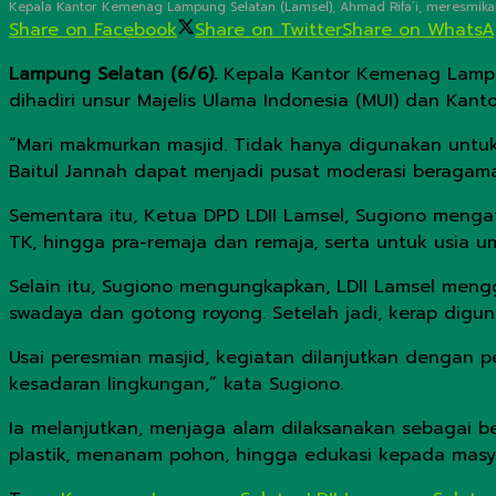
Kepala Kantor Kemenag Lampung Selatan (Lamsel), Ahmad Rifa’i, meresmikan M
Share on Facebook
Share on Twitter
Share on Whats
Lampung Selatan (6/6).
Kepala Kantor Kemenag Lampung
dihadiri unsur Majelis Ulama Indonesia (MUI) dan Ka
“Mari makmurkan masjid. Tidak hanya digunakan untuk
Baitul Jannah dapat menjadi pusat moderasi beragama
Sementara itu, Ketua DPD LDII Lamsel, Sugiono mengat
TK, hingga pra-remaja dan remaja, serta untuk usia u
Selain itu, Sugiono mengungkapkan, LDII Lamsel meng
swadaya dan gotong royong. Setelah jadi, kerap digu
Usai peresmian masjid, kegiatan dilanjutkan denga
kesadaran lingkungan,” kata Sugiono.
Ia melanjutkan, menjaga alam dilaksanakan sebagai b
plastik, menanam pohon, hingga edukasi kepada masy