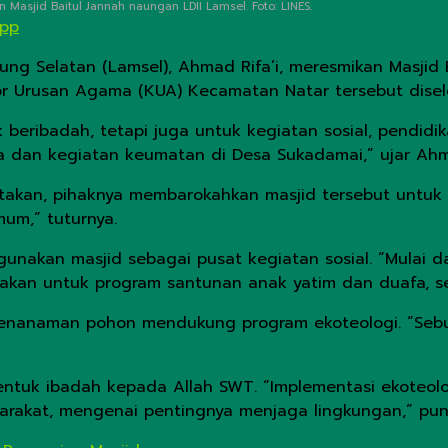
asjid Baitul Jannah naungan LDII Lamsel. Foto: LINES.
App
 Selatan (Lamsel), Ahmad Rifa’i, meresmikan Masjid B
ntor Urusan Agama (KUA) Kecamatan Natar tersebut dise
 beribadah, tetapi juga untuk kegiatan sosial, pendi
 dan kegiatan keumatan di Desa Sukadamai,” ujar Ahma
akan, pihaknya membarokahkan masjid tersebut untuk b
mum,” tuturnya.
gunakan masjid sebagai pusat kegiatan sosial. “Mulai 
nakan untuk program santunan anak yatim dan duafa, se
n penanaman pohon mendukung program ekoteologi. “S
entuk ibadah kepada Allah SWT. “Implementasi ekoteo
arakat, mengenai pentingnya menjaga lingkungan,” pun