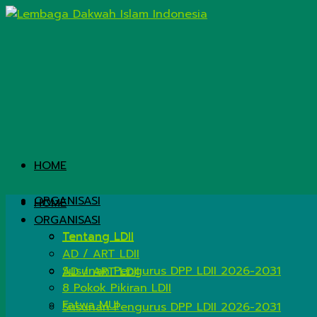
HOME
ORGANISASI
HOME
ORGANISASI
Tentang LDII
Tentang LDII
AD / ART LDII
Susunan Pengurus DPP LDII 2026-2031
AD / ART LDII
8 Pokok Pikiran LDII
Fatwa MUI
Susunan Pengurus DPP LDII 2026-2031