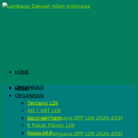
HOME
ORGANISASI
HOME
ORGANISASI
Tentang LDII
Tentang LDII
AD / ART LDII
Susunan Pengurus DPP LDII 2026-2031
AD / ART LDII
8 Pokok Pikiran LDII
Fatwa MUI
Susunan Pengurus DPP LDII 2026-2031