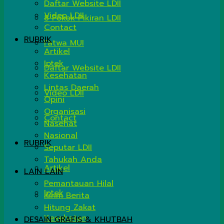
Daftar Website LDII
Video LDII
8 Pokok Pikiran LDII
Contact
RUBRIK
Fatwa MUI
Artikel
Iptek
Daftar Website LDII
Kesehatan
Lintas Daerah
Video LDII
Opini
Organisasi
Contact
Nasehat
Nasional
RUBRIK
Seputar LDII
Tahukah Anda
Artikel
LAIN LAIN
Pemantauan Hilal
Iptek
Kirim Berita
Hitung Zakat
Kesehatan
DESAIN GRAFIS & KHUTBAH