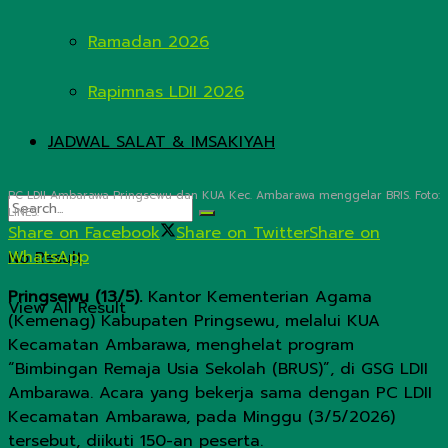
Ramadan 2026
Rapimnas LDII 2026
JADWAL SALAT & IMSAKIYAH
PC LDII Ambarawa Pringsewu dan KUA Kec. Ambarawa menggelar BRIS. Foto:
LINES.
Share on Facebook
Share on Twitter
Share on
WhatsApp
No Result
Pringsewu (13/5).
Kantor Kementerian Agama
View All Result
(Kemenag) Kabupaten Pringsewu, melalui KUA
Kecamatan Ambarawa, menghelat program
“Bimbingan Remaja Usia Sekolah (BRUS)”, di GSG LDII
Ambarawa. Acara yang bekerja sama dengan PC LDII
Kecamatan Ambarawa, pada Minggu (3/5/2026)
tersebut, diikuti 150-an peserta.