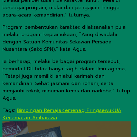
Melalui pembentukan 29 karakter luhur. “Melalui
berbagai program, mulai dari pengajian, hingga
acara-acara kemandirian,” tuturnya.
Program pembentukan karakter, dilaksanakan pula
melalui program kepramukaan, “Yang diwadahi
dengan Satuan Komunitas Sekawan Persada
Nusantara (Sako SPN),” kata Agus.
Ia berharap, melalui berbagai program tersebut,
pemuda LDII tidak hanya faqih dalam ilmu agama,
“Tetapi juga memiliki ahlakul karimah dan
kemandirian. Sehat jasmani dan rohani, serta
menjauhi rokok, minuman keras dan narkoba,” tutup
Agus.
Tags:
Bimbingan Remaja
Kemenag Pringsewu
KUA
Kecamatan Ambarawa