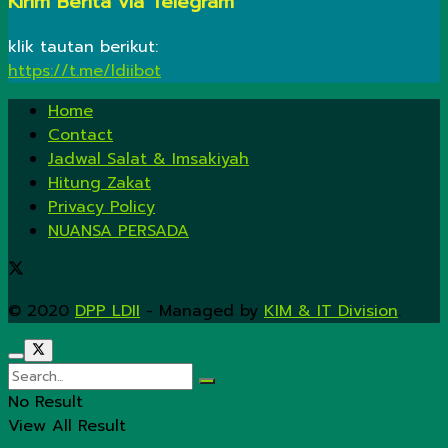
Kirim Berita via Telegram
klik tautan berikut:
https://t.me/ldiibot
Home
Contact
Jadwal Salat & Imsakiyah
Hitung Zakat
Privacy Policy
NUANSA PERSADA
© 2020
DPP LDII
- Managed by
KIM & IT Division
.
No Result
View All Result