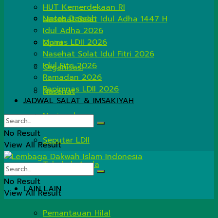
HUT Kemerdekaan RI
Lintas Daerah
Nasehat Salat Idul Adha 1447 H
Idul Adha 2026
Munas LDII 2026
Opini
Nasehat Solat Idul Fitri 2026
Idul Fitri 2026
Organisasi
Ramadan 2026
Rapimnas LDII 2026
Nasehat
JADWAL SALAT & IMSAKIYAH
Nasional
No Result
Seputar LDII
View All Result
Tahukah Anda
No Result
LAIN LAIN
View All Result
Pemantauan Hilal