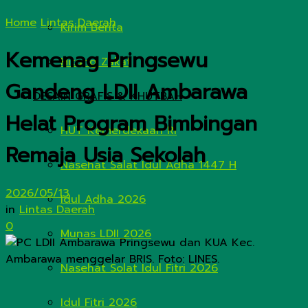
Home
Lintas Daerah
Kirim Berita
Kemenag Pringsewu
Hitung Zakat
Gandeng LDII Ambarawa
DESAIN GRAFIS & KHUTBAH
Helat Program Bimbingan
HUT Kemerdekaan RI
Remaja Usia Sekolah
Nasehat Salat Idul Adha 1447 H
2026/05/13
Idul Adha 2026
in
Lintas Daerah
0
Munas LDII 2026
Nasehat Solat Idul Fitri 2026
Idul Fitri 2026