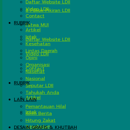
Daftar Website LDII
Video LDII
8 Pokok Pikiran LDII
Contact
RUBRIK
Fatwa MUI
Artikel
Iptek
Daftar Website LDII
Kesehatan
Lintas Daerah
Video LDII
Opini
Organisasi
Contact
Nasehat
Nasional
RUBRIK
Seputar LDII
Tahukah Anda
Artikel
LAIN LAIN
Pemantauan Hilal
Iptek
Kirim Berita
Hitung Zakat
Kesehatan
DESAIN GRAFIS & KHUTBAH