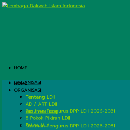
HOME
ORGANISASI
HOME
ORGANISASI
Tentang LDII
Tentang LDII
AD / ART LDII
Susunan Pengurus DPP LDII 2026-2031
AD / ART LDII
8 Pokok Pikiran LDII
Fatwa MUI
Susunan Pengurus DPP LDII 2026-2031