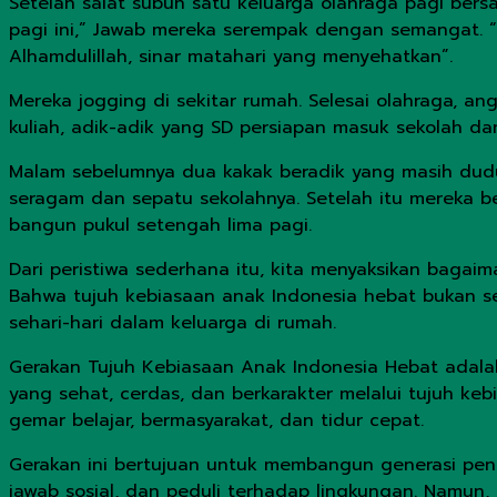
Setelah salat subuh satu keluarga olahraga pagi bersa
pagi ini,” Jawab mereka serempak dengan semangat. “Alh
Alhamdulillah, sinar matahari yang menyehatkan”.
Mereka jogging di sekitar rumah. Selesai olahraga, a
kuliah, adik-adik yang SD persiapan masuk sekolah da
Malam sebelumnya dua kakak beradik yang masih duduk
seragam dan sepatu sekolahnya. Setelah itu mereka be
bangun pukul setengah lima pagi.
Dari peristiwa sederhana itu, kita menyaksikan bagai
Bahwa tujuh kebiasaan anak Indonesia hebat bukan sek
sehari-hari dalam keluarga di rumah.
Gerakan Tujuh Kebiasaan Anak Indonesia Hebat adala
yang sehat, cerdas, dan berkarakter melalui tujuh ke
gemar belajar, bermasyarakat, dan tidur cepat.
Gerakan ini bertujuan untuk membangun generasi pener
jawab sosial, dan peduli terhadap lingkungan. Namun,