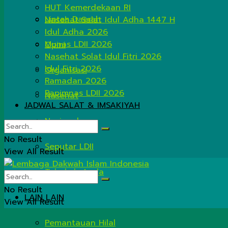
HUT Kemerdekaan RI
Lintas Daerah
Nasehat Salat Idul Adha 1447 H
Idul Adha 2026
Munas LDII 2026
Opini
Nasehat Solat Idul Fitri 2026
Idul Fitri 2026
Organisasi
Ramadan 2026
Rapimnas LDII 2026
Nasehat
JADWAL SALAT & IMSAKIYAH
Nasional
No Result
Seputar LDII
View All Result
Tahukah Anda
No Result
LAIN LAIN
View All Result
Pemantauan Hilal