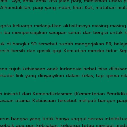
ma. “Ayo, anak-anak kita jalan pagi, menikmati udara pa
amdulillah, pagi yang indah, lihat Kak, matahari mulai 
nggota keluarga melanjutkan aktivitasnya masing-masing
n ibu mempersiapkan sarapan sehat dan bergizi untuk k
 di bangku SD tersebut sudah mengerjakan PR, belajar
rsih-bersih dan gosok gigi. Kemudian mereka tidur. Se
mana tujuh kebiasaan anak Indonesia hebat bisa dilaks
adar lirik yang dinyanyikan dalam kelas, tapi gema nil
h inisiatif dari Kemendikdasmen (Kementerian Pendid
biasaan utama. Kebiasaan tersebut meliputi bangun pagi
us bangsa yang tidak hanya unggul secara intelektual,
 sebaik apa pun kebijakan, keluarga tetap menjadi meda