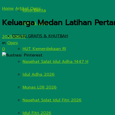
Home
Artikel
Opini
Kirim Berita
Keluarga Medan Latihan Pert
Hitung Zakat
DESAIN GRAFIS & KHUTBAH
2025/06/17
in
Opini
HUT Kemerdekaan RI
0
Nasehat Salat Idul Adha 1447 H
Idul Adha 2026
Munas LDII 2026
Nasehat Solat Idul Fitri 2026
Idul Fitri 2026