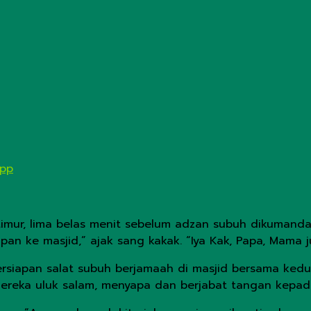
App
 timur, lima belas menit sebelum adzan subuh dikuman
apan ke masjid,” ajak sang kakak. “Iya Kak, Papa, Mama
ersiapan salat subuh berjamaah di masjid bersama kedu
Mereka uluk salam, menyapa dan berjabat tangan kep