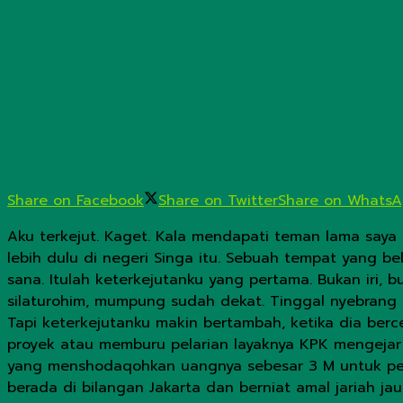
Share on Facebook
Share on Twitter
Share on Whats
Aku terkejut. Kaget. Kala mendapati teman lama saya b
lebih dulu di negeri Singa itu. Sebuah tempat yang be
sana. Itulah keterkejutanku yang pertama. Bukan iri,
silaturohim, mumpung sudah dekat. Tinggal nyebrang d
Tapi keterkejutanku makin bertambah, ketika dia berc
proyek atau memburu pelarian layaknya KPK mengejar
yang menshodaqohkan uangnya sebesar 3 M untuk pem
berada di bilangan Jakarta dan berniat amal jariah j