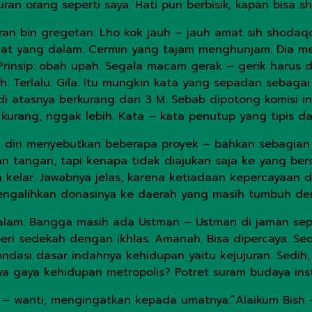
ran orang seperti saya. Hati pun berbisik, kapan bisa 
aran bin gregetan. Lho kok jauh – jauh amat sih shoda
at yang dalam. Cermin yang tajam menghunjam. Dia men
. Prinsip: obah upah. Segala macam gerak – gerik harus
kah. Terlalu. Gila. Itu mungkin kata yang sepadan sebaga
atasnya berkurang dari 3 M. Sebab dipotong komisi ini d
kurang, nggak lebih. Kata – kata penutup yang tipis d
diri menyebutkan beberapa proyek – bahkan sebagian b
an tangan, tapi kenapa tidak diajukan saja ke yang b
elar. Jawabnya jelas, karena ketiadaan kepercayaan da
engalihkan donasinya ke daerah yang masih tumbuh den
m. Bangga masih ada Ustman – Ustman di jaman seperti
sedekah dengan ikhlas. Amanah. Bisa dipercaya. Sedih
pondasi dasar indahnya kehidupan yaitu kejujuran. Sedi
nya gaya kehidupan metropolis? Potret suram budaya in
wanti, mengingatkan kepada umatnya:”Alaikum Bish – s