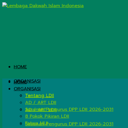
HOME
ORGANISASI
HOME
ORGANISASI
Tentang LDII
Tentang LDII
AD / ART LDII
Susunan Pengurus DPP LDII 2026-2031
AD / ART LDII
8 Pokok Pikiran LDII
Fatwa MUI
Susunan Pengurus DPP LDII 2026-2031