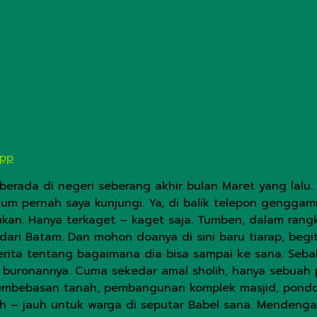
App
erada di negeri seberang akhir bulan Maret yang lalu. 
lum pernah saya kunjungi. Ya, di balik telepon genggam
 bukan. Hanya terkaget – kaget saja. Tumben, dalam r
ari Batam. Dan mohon doanya di sini baru tiarap, begit
erita tentang bagaimana dia bisa sampai ke sana. Sebab
 buronannya. Cuma sekedar amal sholih, hanya sebuah 
bebasan tanah, pembangunan komplek masjid, pondok 
auh – jauh untuk warga di seputar Babel sana. Mendeng