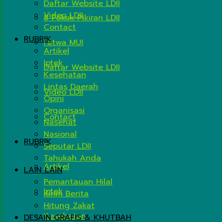
Daftar Website LDII
Video LDII
8 Pokok Pikiran LDII
Contact
RUBRIK
Fatwa MUI
Artikel
Iptek
Daftar Website LDII
Kesehatan
Lintas Daerah
Video LDII
Opini
Organisasi
Contact
Nasehat
Nasional
RUBRIK
Seputar LDII
Tahukah Anda
Artikel
LAIN LAIN
Pemantauan Hilal
Iptek
Kirim Berita
Hitung Zakat
Kesehatan
DESAIN GRAFIS & KHUTBAH