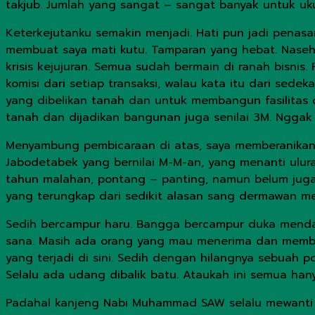
takjub. Jumlah yang sangat – sangat banyak untuk uku
Keterkejutanku semakin menjadi. Hati pun jadi penas
membuat saya mati kutu. Tamparan yang hebat. Naseh
krisis kejujuran. Semua sudah bermain di ranah bisnis
komisi dari setiap transaksi, walau kata itu dari sede
yang dibelikan tanah dan untuk membangun fasilitas di 
tanah dan dijadikan bangunan juga senilai 3M. Nggak 
Menyambung pembicaraan di atas, saya memberanikan 
Jabodetabek yang bernilai M-M-an, yang menanti ulur
tahun malahan, pontang – panting, namun belum juga k
yang terungkap dari sedikit alasan sang dermawan m
Sedih bercampur haru. Bangga bercampur duka mendala
sana. Masih ada orang yang mau menerima dan memberi 
yang terjadi di sini. Sedih dengan hilangnya sebuah 
Selalu ada udang dibalik batu. Ataukah ini semua ha
Padahal kanjeng Nabi Muhammad SAW selalu mewanti – 