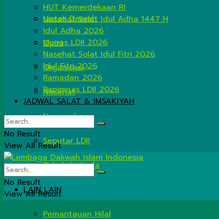
HUT Kemerdekaan RI
Lintas Daerah
Nasehat Salat Idul Adha 1447 H
Idul Adha 2026
Munas LDII 2026
Opini
Nasehat Solat Idul Fitri 2026
Idul Fitri 2026
Organisasi
Ramadan 2026
Rapimnas LDII 2026
Nasehat
JADWAL SALAT & IMSAKIYAH
Nasional
No Result
Seputar LDII
View All Result
Tahukah Anda
No Result
LAIN LAIN
View All Result
Pemantauan Hilal