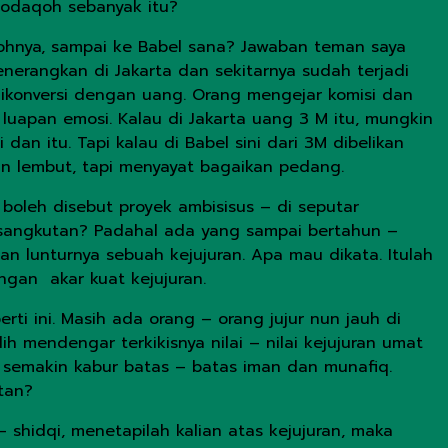
shodaqoh sebanyak itu?
qohnya, sampai ke Babel sana? Jawaban teman saya
erangkan di Jakarta dan sekitarnya sudah terjadi
 dikonversi dengan uang. Orang mengejar komisi dan
i luapan emosi. Kalau di Jakarta uang 3 M itu, mungkin
an itu. Tapi kalau di Babel sini dari 3M dibelikan
an lembut, tapi menyayat bagaikan pedang.
oleh disebut proyek ambisisus – di seputar
ersangkutan? Padahal ada yang sampai bertahun –
n lunturnya sebuah kejujuran. Apa mau dikata. Itulah
gan akar kuat kejujuran.
 ini. Masih ada orang – orang jujur nun jauh di
 mendengar terkikisnya nilai – nilai kejujuran umat
h, semakin kabur batas – batas iman dan munafiq.
stan?
hidqi, menetapilah kalian atas kejujuran, maka