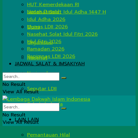
HUT Kemerdekaan RI
Lintas Daerah
Nasehat Salat Idul Adha 1447 H
Idul Adha 2026
Munas LDII 2026
Opini
Nasehat Solat Idul Fitri 2026
Idul Fitri 2026
Organisasi
Ramadan 2026
Rapimnas LDII 2026
Nasehat
JADWAL SALAT & IMSAKIYAH
Nasional
No Result
Seputar LDII
View All Result
Tahukah Anda
No Result
LAIN LAIN
View All Result
Pemantauan Hilal