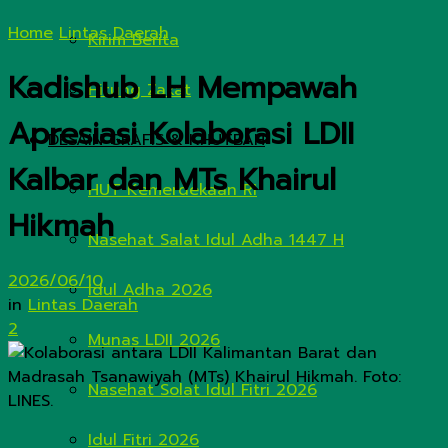
Home
Lintas Daerah
Kirim Berita
Kadishub LH Mempawah
Hitung Zakat
Apresiasi Kolaborasi LDII
DESAIN GRAFIS & KHUTBAH
Kalbar dan MTs Khairul
HUT Kemerdekaan RI
Hikmah
Nasehat Salat Idul Adha 1447 H
2026/06/10
Idul Adha 2026
in
Lintas Daerah
2
Munas LDII 2026
Nasehat Solat Idul Fitri 2026
Idul Fitri 2026