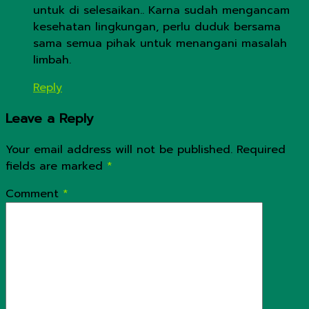
untuk di selesaikan.. Karna sudah mengancam
kesehatan lingkungan, perlu duduk bersama
sama semua pihak untuk menangani masalah
limbah.
Reply
Leave a Reply
Your email address will not be published.
Required
fields are marked
*
Comment
*