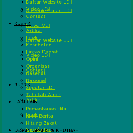
Daftar Website LDII
Video LDII
8 Pokok Pikiran LDII
Contact
RUBRIK
Fatwa MUI
Artikel
Iptek
Daftar Website LDII
Kesehatan
Lintas Daerah
Video LDII
Opini
Organisasi
Contact
Nasehat
Nasional
RUBRIK
Seputar LDII
Tahukah Anda
Artikel
LAIN LAIN
Pemantauan Hilal
Iptek
Kirim Berita
Hitung Zakat
Kesehatan
DESAIN GRAFIS & KHUTBAH