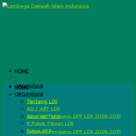
HOME
ORGANISASI
HOME
ORGANISASI
Tentang LDII
Tentang LDII
AD / ART LDII
Susunan Pengurus DPP LDII 2026-2031
AD / ART LDII
8 Pokok Pikiran LDII
Fatwa MUI
Susunan Pengurus DPP LDII 2026-2031