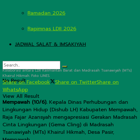
Ramadan 2026
Rapimnas LDII 2026
JADWAL SALAT & IMSAKIYAH
Kolaborasi antara LDII Kalimantan Barat dan Madrasah Tsanawiyah (MTs)
Khairul Hikmah. Foto: LINES.
No Result
Share on Facebook
Share on Twitter
Share on
WhatsApp
View All Result
Mempawah (10/6).
Kepala Dinas Perhubungan dan
Lingkungan Hidup (Dishub LH) Kabupaten Mempawah,
Raja Fajar Azansyah mengapresiasi Gerakan Madrasah
Cinta Lingkungan (Gema Cling) di Madrasah
Tsanawiyah (MTs) Khairul Hikmah, Desa Pasir,
Mempawah.