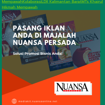
Mempawah
Kolaborasi
LDII Kalimantan Barat
MTs Khairul
Hikmah Mempawah