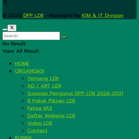
© 2020
DPP LDII
- Managed by
KIM & IT Division
.
No Result
View All Result
HOME
ORGANISASI
Tentang LDII
AD / ART LDII
Susunan Pengurus DPP LDII 2026-2031
8 Pokok Pikiran LDII
Fatwa MUI
Daftar Website LDII
Video LDII
Contact
RUBRIK