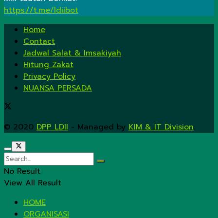
https://t.me/ldiibot
Home
Contact
Jadwal Salat & Imsakiyah
Hitung Zakat
Privacy Policy
NUANSA PERSADA
© 2020
DPP LDII
- Managed by
KIM & IT Division
.
No Result
View All Result
HOME
ORGANISASI