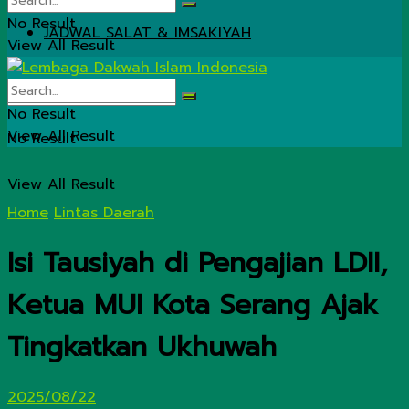
No Result
JADWAL SALAT & IMSAKIYAH
View All Result
No Result
View All Result
No Result
View All Result
Home
Lintas Daerah
Isi Tausiyah di Pengajian LDII,
Ketua MUI Kota Serang Ajak
Tingkatkan Ukhuwah
2025/08/22