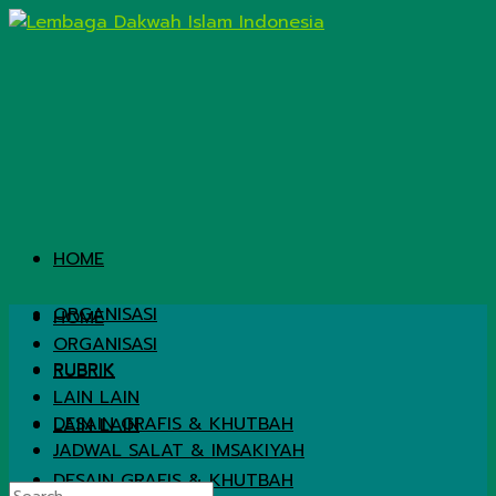
HOME
ORGANISASI
HOME
ORGANISASI
RUBRIK
RUBRIK
LAIN LAIN
DESAIN GRAFIS & KHUTBAH
LAIN LAIN
JADWAL SALAT & IMSAKIYAH
DESAIN GRAFIS & KHUTBAH