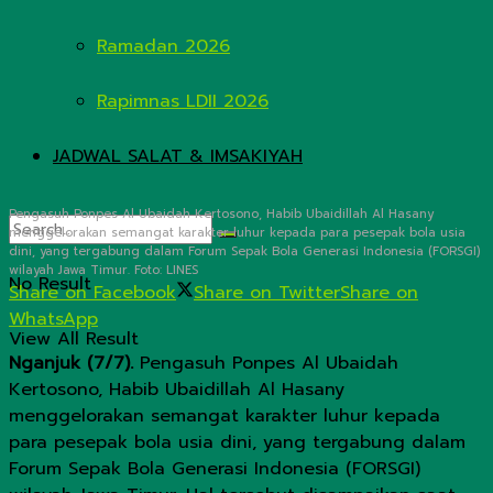
Ramadan 2026
Rapimnas LDII 2026
JADWAL SALAT & IMSAKIYAH
Pengasuh Ponpes Al Ubaidah Kertosono, Habib Ubaidillah Al Hasany
menggelorakan semangat karakter luhur kepada para pesepak bola usia
dini, yang tergabung dalam Forum Sepak Bola Generasi Indonesia (FORSGI)
wilayah Jawa Timur. Foto: LINES
No Result
Share on Facebook
Share on Twitter
Share on
WhatsApp
View All Result
Nganjuk (7/7).
Pengasuh Ponpes Al Ubaidah
Kertosono, Habib Ubaidillah Al Hasany
menggelorakan semangat karakter luhur kepada
para pesepak bola usia dini, yang tergabung dalam
Forum Sepak Bola Generasi Indonesia (FORSGI)