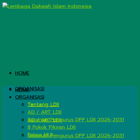
HOME
ORGANISASI
HOME
ORGANISASI
Tentang LDII
Tentang LDII
AD / ART LDII
Susunan Pengurus DPP LDII 2026-2031
AD / ART LDII
8 Pokok Pikiran LDII
Fatwa MUI
Susunan Pengurus DPP LDII 2026-2031