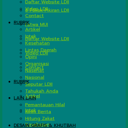
Daftar Website LDII
Video LDII
8 Pokok Pikiran LDII
Contact
RUBRIK
Fatwa MUI
Artikel
Iptek
Daftar Website LDII
Kesehatan
Lintas Daerah
Video LDII
Opini
Organisasi
Contact
Nasehat
Nasional
RUBRIK
Seputar LDII
Tahukah Anda
Artikel
LAIN LAIN
Pemantauan Hilal
Iptek
Kirim Berita
Hitung Zakat
Kesehatan
DESAIN GRAFIS & KHUTBAH