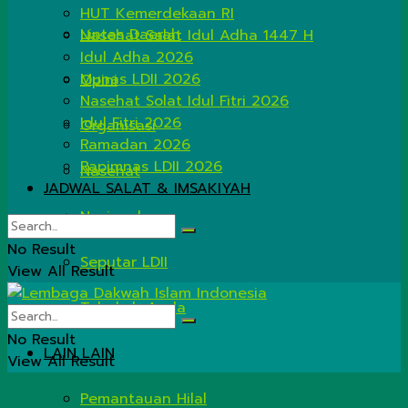
HUT Kemerdekaan RI
Lintas Daerah
Nasehat Salat Idul Adha 1447 H
Idul Adha 2026
Munas LDII 2026
Opini
Nasehat Solat Idul Fitri 2026
Idul Fitri 2026
Organisasi
Ramadan 2026
Rapimnas LDII 2026
Nasehat
JADWAL SALAT & IMSAKIYAH
Nasional
No Result
Seputar LDII
View All Result
Tahukah Anda
No Result
LAIN LAIN
View All Result
Pemantauan Hilal