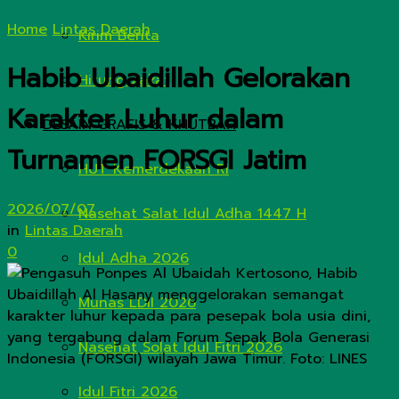
Home
Lintas Daerah
Kirim Berita
Habib Ubaidillah Gelorakan
Hitung Zakat
Karakter Luhur dalam
DESAIN GRAFIS & KHUTBAH
Turnamen FORSGI Jatim
HUT Kemerdekaan RI
2026/07/07
Nasehat Salat Idul Adha 1447 H
in
Lintas Daerah
0
Idul Adha 2026
Munas LDII 2026
Nasehat Solat Idul Fitri 2026
Idul Fitri 2026