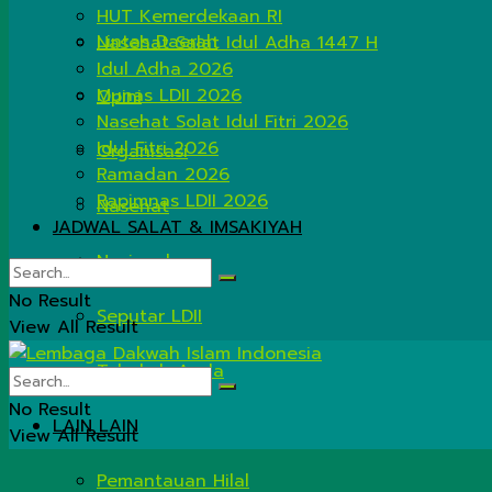
HUT Kemerdekaan RI
Lintas Daerah
Nasehat Salat Idul Adha 1447 H
Idul Adha 2026
Munas LDII 2026
Opini
Nasehat Solat Idul Fitri 2026
Idul Fitri 2026
Organisasi
Ramadan 2026
Rapimnas LDII 2026
Nasehat
JADWAL SALAT & IMSAKIYAH
Nasional
No Result
Seputar LDII
View All Result
Tahukah Anda
No Result
LAIN LAIN
View All Result
Pemantauan Hilal