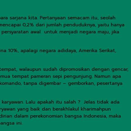
ara sarjana kita. Pertanyaan semacam itu, seolah
mencapai 0,2% dari jumlah penduduknya, yaitu hanya
ersyaratan awal untuk menjadi negara maju, jika
a 10%, apalagi negara adidaya, Amerika Serikat,
u tempat, walaupun sudah dipromosikan dengan gencar,
 semua tempat pameran sepi pengunjung. Namun apa
dikomando, tanpa digembar – gemborkan, pesertanya
aryawan. Lalu apakah itu salah ? Jelas tidak ada
karyawan yang baik dan berakhlakul kharimahpun
ndirian dalam perekonomian bangsa Indonesia, maka
ngsa ini.