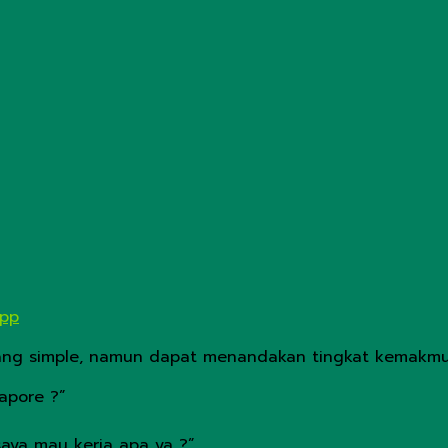
App
ng simple, namun dapat menandakan tingkat kemakmur
apore ?”
 saya mau kerja apa ya ?”