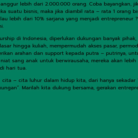
ganggur lebih dari 2.000.000 orang. Coba bayangkan, ji
suatu bisnis, maka jika diambil rata – rata 1 orang b
u lebih dari 10% sarjana yang menjadi entrepreneur ?
i.
urship di Indonesia, diperlukan dukungan banyak pihak
 dasar hingga kuliah, mempermudah akses pasar, permod
ikan arahan dan support kepada putra – putrinya, untu
niat sang anak untuk berwirausaha, mereka akan lebih 
 hari tua.
 cita – cita luhur dalam hidup kita, dari hanya sekada
ngan”. Marilah kita dukung bersama, gerakan entrepre