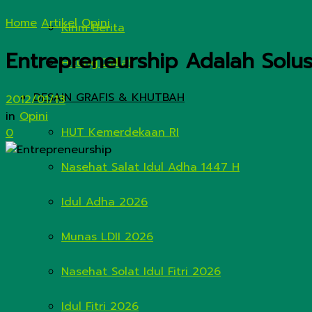
Home
Artikel
Opini
Kirim Berita
Entrepreneurship Adalah Solusi
Hitung Zakat
DESAIN GRAFIS & KHUTBAH
2012/01/13
in
Opini
HUT Kemerdekaan RI
0
Nasehat Salat Idul Adha 1447 H
Idul Adha 2026
Munas LDII 2026
Nasehat Solat Idul Fitri 2026
Idul Fitri 2026