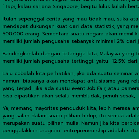
“Tapi, kalau sarjana Singapore, begitu lulus kuliah ber
Itulah sepenggal cerita yang mau tidak mau, suka ata
mendapat dukungan kuat dari data statistik, yang m
500.000 orang. Sementara suatu negara akan memilik
memiliki jumlah pengusaha sebanyak minimal 2% dari
Bandingkanlah dengan tetangga kita, Malaysia yang te
memiliki jumlah pengusaha tertinggi, yaitu 12,5% dar
Lalu cobalah kita perhatikan, jika ada suatu semina
namun biasanya akan mendapat antusiasme yang relat
yang terjadi jika ada suatu event Job Fair, atau pa
bisa dipastikan akan selalu membludak, penuh sesak, 
Ya, memang mayoritas penduduk kita, lebih merasa am
yang salah dalam suatu pilihan hidup, itu semua adal
merupakan suatu pilihan mulia. Namun jika kita berb
penggalakkan program entrepreneurship adalah satu 