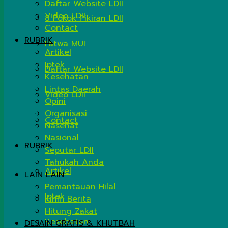
Daftar Website LDII
Video LDII
8 Pokok Pikiran LDII
Contact
RUBRIK
Fatwa MUI
Artikel
Iptek
Daftar Website LDII
Kesehatan
Lintas Daerah
Video LDII
Opini
Organisasi
Contact
Nasehat
Nasional
RUBRIK
Seputar LDII
Tahukah Anda
Artikel
LAIN LAIN
Pemantauan Hilal
Iptek
Kirim Berita
Hitung Zakat
Kesehatan
DESAIN GRAFIS & KHUTBAH