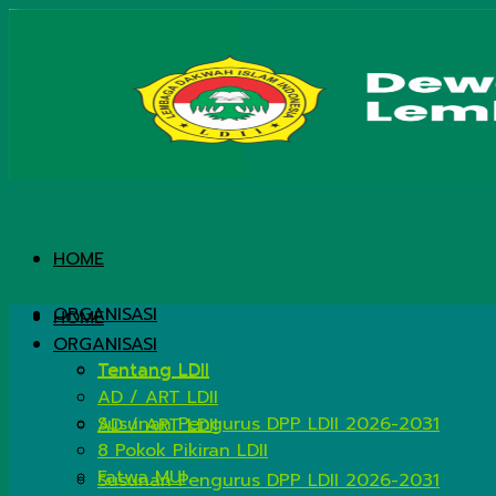
HOME
ORGANISASI
HOME
ORGANISASI
Tentang LDII
Tentang LDII
AD / ART LDII
Susunan Pengurus DPP LDII 2026-2031
AD / ART LDII
8 Pokok Pikiran LDII
Fatwa MUI
Susunan Pengurus DPP LDII 2026-2031