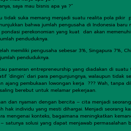
tanya, saya mau bisnis apa ya ?”
u tidak suka memang menjadi suatu realita pola pikir p
enunjukkan bahwa jumlah pengusaha di Indonesia baru 
i pondasi perekonomian yang kuat dan akan memenuhi p
 jumlah penduduknya.
lah memiliki pengusaha sebesar 3%, Singapura 7%, Chin
i jumlah penduduknya.
r atau pameran entrepreneurship yang diadakan di suat
if ‘dingin’ dari para pengunjungnya, walaupun tidak
meran ajang pembukaan lowongan kerja ??? Wah, tanpa 
saling berebut untuk melamar pekerjaan.
an dan nyaman dengan bercita – cita menjadi seorang k
ah hak individu yang mesti dihargai. Menjadi seorang 
icara mengenai konteks, bagaimana meningkatkan kema
– satunya solusi yang dapat menjawab permasalahan ba