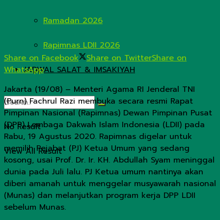
Ramadan 2026
Rapimnas LDII 2026
Share on Facebook
Share on Twitter
Share on
WhatsApp
JADWAL SALAT & IMSAKIYAH
Jakarta (19/08) – Menteri Agama RI Jenderal TNI
(Purn) Fachrul Razi membuka secara resmi Rapat
Pimpinan Nasional (Rapimnas) Dewan Pimpinan Pusat
(DPP) Lembaga Dakwah Islam Indonesia (LDII) pada
No Result
Rabu, 19 Agustus 2020. Rapimnas digelar untuk
memilih Pejabat (PJ) Ketua Umum yang sedang
View All Result
kosong, usai Prof. Dr. Ir. KH. Abdullah Syam meninggal
dunia pada Juli lalu. PJ Ketua umum nantinya akan
diberi amanah untuk menggelar musyawarah nasional
(Munas) dan melanjutkan program kerja DPP LDII
sebelum Munas.