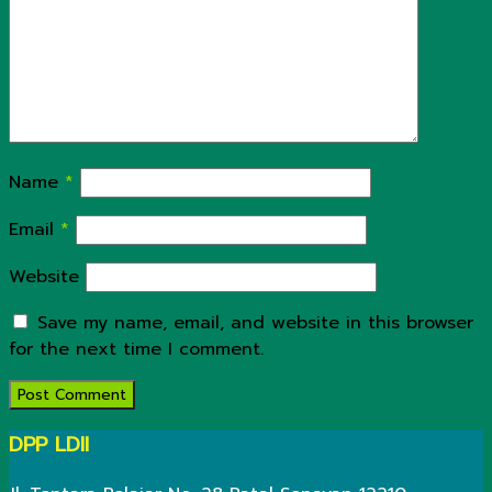
Name
*
Email
*
Website
Save my name, email, and website in this browser
for the next time I comment.
DPP LDII