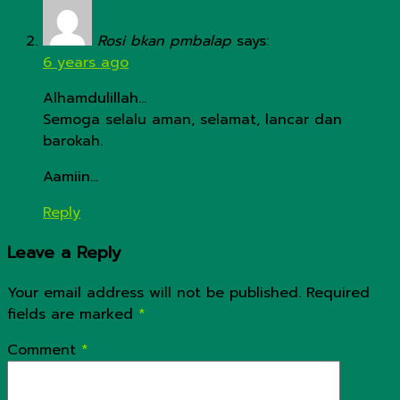
Rosi bkan pmbalap
says:
6 years ago
Alhamdulillah…
Semoga selalu aman, selamat, lancar dan
barokah.
Aamiin…
Reply
Leave a Reply
Your email address will not be published.
Required
fields are marked
*
Comment
*