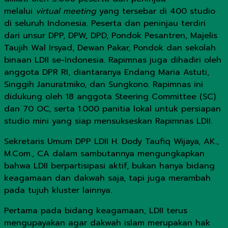
melalui
virtual meeting
yang tersebar di 400 studio
di seluruh Indonesia. Peserta dan peninjau terdiri
dari unsur DPP, DPW, DPD, Pondok Pesantren, Majelis
Taujih Wal Irsyad, Dewan Pakar, Pondok dan sekolah
binaan LDII se-Indonesia. Rapimnas juga dihadiri oleh
anggota DPR RI, diantaranya Endang Maria Astuti,
Singgih Januratmiko, dan Sungkono. Rapimnas ini
didukung oleh 18 anggota Steering Committee (SC)
dan 70 OC, serta 1.000 panitia lokal untuk persiapan
studio mini yang siap mensukseskan Rapimnas LDII.
Sekretaris Umum DPP LDII H. Dody Taufiq Wijaya, AK.,
M.Com., CA dalam sambutannya mengungkapkan
bahwa LDII berpartisipasi aktif, bukan hanya bidang
keagamaan dan dakwah saja, tapi juga merambah
pada tujuh kluster lainnya.
Pertama pada bidang keagamaan, LDII terus
mengupayakan agar dakwah islam merupakan hak