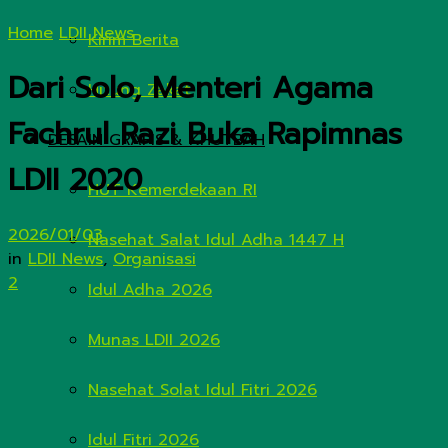
Home
LDII News
Kirim Berita
Dari Solo, Menteri Agama
Hitung Zakat
Fachrul Razi Buka Rapimnas
DESAIN GRAFIS & KHUTBAH
LDII 2020
HUT Kemerdekaan RI
2026/01/03
Nasehat Salat Idul Adha 1447 H
in
LDII News
,
Organisasi
2
Idul Adha 2026
Munas LDII 2026
Nasehat Solat Idul Fitri 2026
Idul Fitri 2026