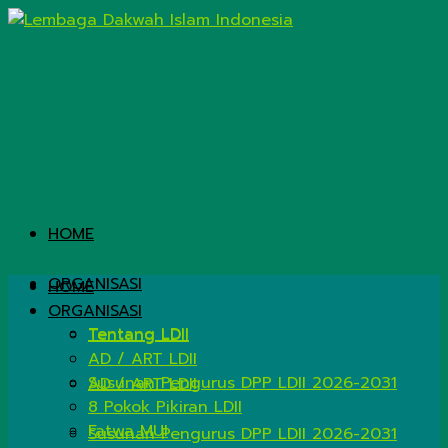
HOME
ORGANISASI
HOME
ORGANISASI
Tentang LDII
Tentang LDII
AD / ART LDII
Susunan Pengurus DPP LDII 2026-2031
AD / ART LDII
8 Pokok Pikiran LDII
Fatwa MUI
Susunan Pengurus DPP LDII 2026-2031