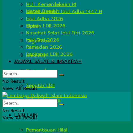
HUT Kemerdekaan RI
Lintas Daerah
Nasehat Salat Idul Adha 1447 H
Idul Adha 2026
Munas LDII 2026
Opini
Nasehat Solat Idul Fitri 2026
Idul Fitri 2026
Organisasi
Ramadan 2026
Rapimnas LDII 2026
Nasehat
JADWAL SALAT & IMSAKIYAH
Nasional
No Result
Seputar LDII
View All Result
Tahukah Anda
No Result
LAIN LAIN
View All Result
Pemantauan Hilal