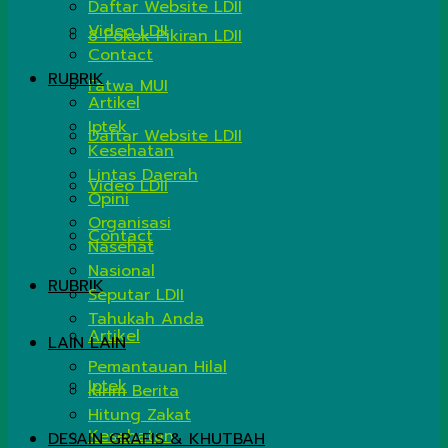
Daftar Website LDII
Video LDII
8 Pokok Pikiran LDII
Contact
RUBRIK
Fatwa MUI
Artikel
Iptek
Daftar Website LDII
Kesehatan
Lintas Daerah
Video LDII
Opini
Organisasi
Contact
Nasehat
Nasional
RUBRIK
Seputar LDII
Tahukah Anda
Artikel
LAIN LAIN
Pemantauan Hilal
Iptek
Kirim Berita
Hitung Zakat
Kesehatan
DESAIN GRAFIS & KHUTBAH