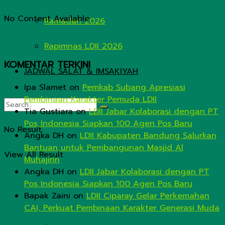
No Content Available
Ramadan 2026
Rapimnas LDII 2026
KOMENTAR TERKINI
JADWAL SALAT & IMSAKIYAH
Ipa Slamet
on
Pemkab Subang Apresiasi
Pembinaan Karakter Pemuda LDII
Tia Gustiara
on
LDII Jabar Kolaborasi dengan PT
Pos Indonesia Siapkan 100 Agen Pos Baru
No Result
Angka DH
on
LDII Kabupaten Bandung Salurkan
Bantuan untuk Pembangunan Masjid Al
View All Result
Muhajirin
Angka DH
on
LDII Jabar Kolaborasi dengan PT
Pos Indonesia Siapkan 100 Agen Pos Baru
Bapak Zaini
on
LDII Ciparay Gelar Perkemahan
CAI, Perkuat Pembinaan Karakter Generasi Muda