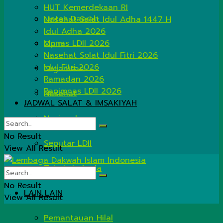
HUT Kemerdekaan RI
Lintas Daerah
Nasehat Salat Idul Adha 1447 H
Idul Adha 2026
Munas LDII 2026
Opini
Nasehat Solat Idul Fitri 2026
Idul Fitri 2026
Organisasi
Ramadan 2026
Rapimnas LDII 2026
Nasehat
JADWAL SALAT & IMSAKIYAH
Nasional
No Result
Seputar LDII
View All Result
Tahukah Anda
No Result
LAIN LAIN
View All Result
Pemantauan Hilal