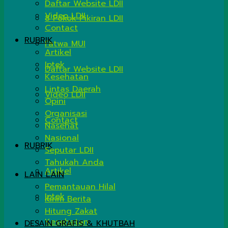
Daftar Website LDII
Video LDII
8 Pokok Pikiran LDII
Contact
RUBRIK
Fatwa MUI
Artikel
Iptek
Daftar Website LDII
Kesehatan
Lintas Daerah
Video LDII
Opini
Organisasi
Contact
Nasehat
Nasional
RUBRIK
Seputar LDII
Tahukah Anda
Artikel
LAIN LAIN
Pemantauan Hilal
Iptek
Kirim Berita
Hitung Zakat
Kesehatan
DESAIN GRAFIS & KHUTBAH