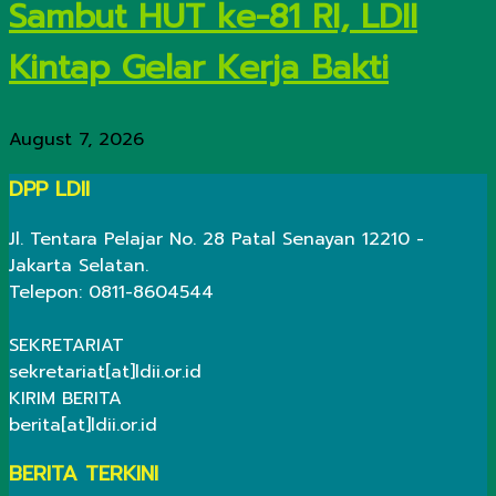
Sambut HUT ke-81 RI, LDII
Kintap Gelar Kerja Bakti
August 7, 2026
DPP LDII
Jl. Tentara Pelajar No. 28 Patal Senayan 12210 -
Jakarta Selatan.
Telepon: 0811-8604544
SEKRETARIAT
sekretariat[at]ldii.or.id
KIRIM BERITA
berita[at]ldii.or.id
BERITA TERKINI