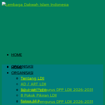
HOME
ORGANISASI
HOME
ORGANISASI
Tentang LDII
Tentang LDII
AD / ART LDII
Susunan Pengurus DPP LDII 2026-2031
AD / ART LDII
8 Pokok Pikiran LDII
Fatwa MUI
Susunan Pengurus DPP LDII 2026-2031