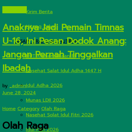
Olah Raga
Kirim Berita
Anaknya Jadi Pemain Timnas
Hitung Zakat
U-16, Ini Pesan Dodok Anang:
DESAIN GRAFIS & KHUTBAH
Jangan Pernah Tinggalkan
HUT Kemerdekaan RI
Ibadah
Nasehat Salat Idul Adha 1447 H
Idul Adha 2026
by
_admin
June 28, 2024
Munas LDII 2026
Home
Category
Olah Raga
Nasehat Solat Idul Fitri 2026
Olah Raga
Idul Fitri 2026