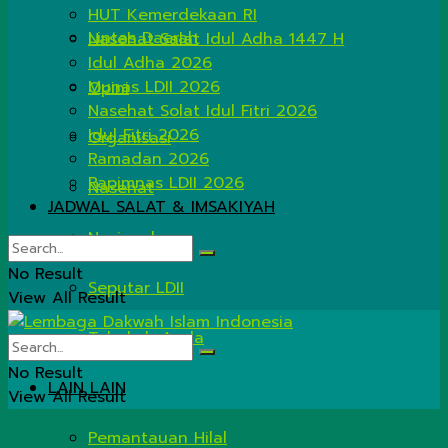
HUT Kemerdekaan RI
Lintas Daerah
Nasehat Salat Idul Adha 1447 H
Idul Adha 2026
Munas LDII 2026
Opini
Nasehat Solat Idul Fitri 2026
Idul Fitri 2026
Organisasi
Ramadan 2026
Rapimnas LDII 2026
Nasehat
JADWAL SALAT & IMSAKIYAH
Nasional
No Result
Seputar LDII
View All Result
Tahukah Anda
No Result
LAIN LAIN
View All Result
Pemantauan Hilal