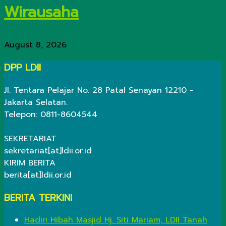
Wirausaha
August 8, 2026
DPP LDII
Jl. Tentara Pelajar No. 28 Patal Senayan 12210 -
Jakarta Selatan.
Telepon: 0811-8604544
SEKRETARIAT
sekretariat[at]ldii.or.id
KIRIM BERITA
berita[at]ldii.or.id
BERITA TERKINI
Hadiri Hibah Masjid Hj. Siti Mariam, LDII Tanah