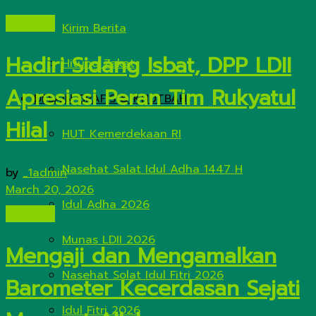
Headline
Kirim Berita
Hadiri Sidang Isbat, DPP LDII
Hitung Zakat
Apresiasi Peran Tim Rukyatul
DESAIN GRAFIS & KHUTBAH
Hilal
HUT Kemerdekaan RI
Nasehat Salat Idul Adha 1447 H
by
_1admin
March 20, 2026
Idul Adha 2026
Headline
Munas LDII 2026
Mengaji dan Mengamalkan
Nasehat Solat Idul Fitri 2026
Barometer Kecerdasan Sejati
Idul Fitri 2026