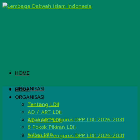
HOME
ORGANISASI
HOME
ORGANISASI
Tentang LDII
Tentang LDII
AD / ART LDII
Susunan Pengurus DPP LDII 2026-2031
AD / ART LDII
8 Pokok Pikiran LDII
Fatwa MUI
Susunan Pengurus DPP LDII 2026-2031