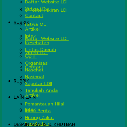
Daftar Website LDII
Video LDII
8 Pokok Pikiran LDII
Contact
RUBRIK
Fatwa MUI
Artikel
Iptek
Daftar Website LDII
Kesehatan
Lintas Daerah
Video LDII
Opini
Organisasi
Contact
Nasehat
Nasional
RUBRIK
Seputar LDII
Tahukah Anda
Artikel
LAIN LAIN
Pemantauan Hilal
Iptek
Kirim Berita
Hitung Zakat
Kesehatan
DESAIN GRAFIS & KHUTBAH