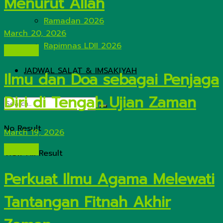
Menurut Allah
Ramadan 2026
March 20, 2026
Rapimnas LDII 2026
Headline
JADWAL SALAT & IMSAKIYAH
Ilmu dan Doa sebagai Penjaga
Diri di Tengah Ujian Zaman
No Result
March 19, 2026
Headline
View All Result
Perkuat Ilmu Agama Melewati
Tantangan Fitnah Akhir