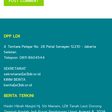
DPP LDII
Jl. Tentara Pelajar No. 28 Patal Senayan 12210 - Jakarta
Selatan.
Telepon: 0811-8604544
SEKRETARIAT
sekretariat[at]ldii.or.id
KIRIM BERITA
berita[at]ldii.or.id
BERITA TERKINI
Hadiri Hibah Masjid Hj. Siti Mariam, LDII Tanah Laut Dorong
Tempat Ibadah Jadi Pusat Pembinaan Umat
August 8, 2026