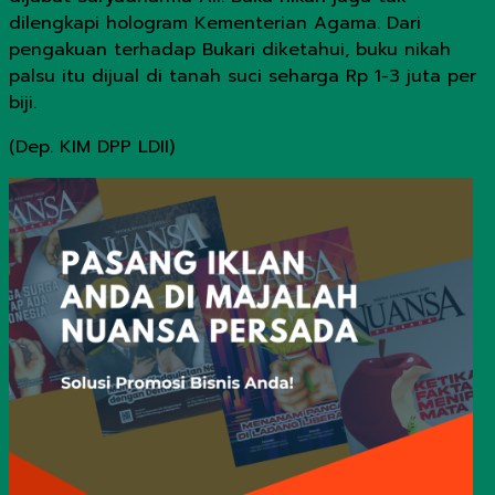
dilengkapi hologram Kementerian Agama. Dari
pengakuan terhadap Bukari diketahui, buku nikah
palsu itu dijual di tanah suci seharga Rp 1-3 juta per
biji.
(Dep. KIM DPP LDII)