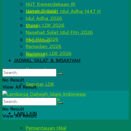
HUT Kemerdekaan RI
Lintas Daerah
Nasehat Salat Idul Adha 1447 H
Idul Adha 2026
Munas LDII 2026
Opini
Nasehat Solat Idul Fitri 2026
Idul Fitri 2026
Organisasi
Ramadan 2026
Rapimnas LDII 2026
Nasehat
JADWAL SALAT & IMSAKIYAH
Nasional
No Result
Seputar LDII
View All Result
Tahukah Anda
No Result
LAIN LAIN
View All Result
Pemantauan Hilal