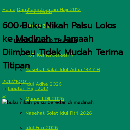
Home
Dari Kami
Liputan Haji 2012
Kirim Berita
600 Buku Nikah Palsu Lolos
Hitung Zakat
ke Madinah – Jamaah
DESAIN GRAFIS & KHUTBAH
Diimbau Tidak Mudah Terima
HUT Kemerdekaan RI
Titipan
Nasehat Salat Idul Adha 1447 H
2012/10/01
Idul Adha 2026
in
Liputan Haji 2012
0
Munas LDII 2026
Nasehat Solat Idul Fitri 2026
Idul Fitri 2026