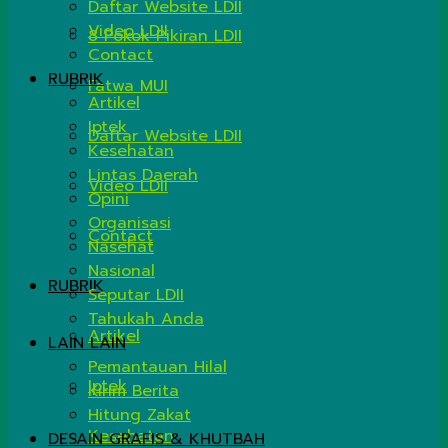
Daftar Website LDII
Video LDII
8 Pokok Pikiran LDII
Contact
RUBRIK
Fatwa MUI
Artikel
Iptek
Daftar Website LDII
Kesehatan
Lintas Daerah
Video LDII
Opini
Organisasi
Contact
Nasehat
Nasional
RUBRIK
Seputar LDII
Tahukah Anda
Artikel
LAIN LAIN
Pemantauan Hilal
Iptek
Kirim Berita
Hitung Zakat
Kesehatan
DESAIN GRAFIS & KHUTBAH