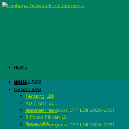
HOME
ORGANISASI
HOME
ORGANISASI
Tentang LDII
Tentang LDII
AD / ART LDII
Susunan Pengurus DPP LDII 2026-2031
AD / ART LDII
8 Pokok Pikiran LDII
Fatwa MUI
Susunan Pengurus DPP LDII 2026-2031