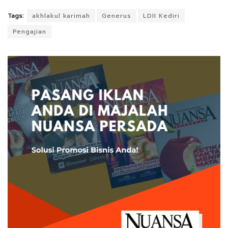
Tags:
akhlakul karimah
Generus
LDII Kediri
Pengajian