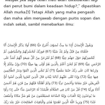
“Masyak jika saya telah mati akan dikeluarkan lagi
dari perut bumi dalam keadaan hidup?,” dipastikan
Allah murka.[1] Tetapi Allah yang maha pengasih
dan maha alim menjawab dengan puitis sopan dan
indah sekali, sambil menebarkan ilmu:
وَيَقُولُ الْإِنْسَانُ أَإِذَا مَا مِتُّ لَسَوْفَ أُخْرَجُ حَيًّا (66) أَوَلَا يَذْكُرُ الْإِنْسَانُ أَنَّا
خَلَقْنَاهُ مِنْ قَبْلُ وَلَمْ يَكُ شَيْئًا (67) فَوَرَبِّكَ لَنَحْشُرَنَّهُمْ وَالشَّيَاطِينَ ثُمَّ
لَنُحْضِرَنَّهُمْ حَوْلَ جَهَنَّمَ جِثِيًّا (68) ثُمَّ لَنَنْزِعَنَّ مِنْ كُلِّ شِيعَةٍ أَيُّهُمْ أَشَدُّ عَلَى
الرَّحْمَنِ عِتِيًّا (69) ثُمَّ لَنَحْنُ أَعْلَمُ بِالَّذِينَ هُمْ أَوْلَى بِهَا صِلِيًّا (70) وَإِنْ مِنْكُمْ إِلَّا
وَارِدُهَا كَانَ عَلَى رَبِّكَ حَتْمًا مَقْضِيًّا (71) ثُمَّ نُنَجِّي الَّذِينَ اتَّقَوْا وَنَذَرُ الظَّالِمِينَ
فِيهَا جِثِيًّا (72) وَإِذَا تُتْلَى عَلَيْهِمْ آيَاتُنَا بَيِّنَاتٍ قَالَ الَّذِينَ كَفَرُوا لِلَّذِينَ آمَنُوا أَيُّ
الْفَرِيقَيْنِ خَيْرٌ مَقَامًا وَأَحْسَنُ نَدِيًّا (73) وَكَمْ أَهْلَكْنَا قَبْلَهُمْ مِنْ قَرْنٍ هُمْ أَحْسَنُ
أَثَاثًا وَرِئْيًا (74) قُلْ مَنْ كَانَ فِي الضَّلَالَةِ فَلْيَمْدُدْ لَهُ الرَّحْمَنُ مَدًّا حَتَّى إِذَا رَأَوْا
مَا يُوعَدُونَ إِمَّا الْعَذَابَ وَإِمَّا السَّاعَةَ فَسَيَعْلَمُونَ مَنْ هُوَ شَرٌّ مَكَانًا وَأَضْعَفُ
جُنْدًا (75) وَيَزِيدُ اللَّهُ الَّذِينَ اهْتَدَوْا هُدًى وَالْبَاقِيَاتُ الصَّالِحَاتُ خَيْرٌ عِنْدَ رَبِّكَ