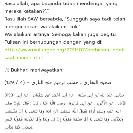
Rasulallah, apa baginda tidak mendengar yang
mereka katakan?’.”
Rasulillah SAW bersabda, “Sungguh saya tadi telah
mengucapkan ‘wa alaikum’ kok.”
Wa alaikum artinya: Semoga kalian juga begitu.
Tulisan ini berhubungan dengan yang di:
http://www.mulungan.org/2011/07/berbicara-indah-
saat-marah.html
[1] Bukhari meriwayatkan:
صحيح البخاري ـ حسب ترقيم فتح الباري – (4 / 129)
3193- حَدَّثَنِي عَبْدُ اللهِ بْنُ أَبِي شَيْبَةَ ، عَنْ أَبِي أَحْمَدَ عَنْ سُفْيَانَ ، عَنْ أَبِي
الزِّنَادِ ، عَنِ الأَعْرَجِ ، عَنْ أَبِي هُرَيْرَةَ ، رَضِيَ اللَّهُ عَنْهُ ، قَالَ : قَالَ النَّبِيُّ صلى
الله عليه وسلم أُرَاهُ يَقُولُ اللَّهُ شَتَمَنِي ابْنُ آدَمَ وَمَا يَنْبَغِي لَهُ أَنْ يَشْتِمَنِي
وَتَكَذَّبَنِي وَمَا يَنْبَغِي لَهُ أَمَّا شَتْمُهُ فَقَوْلُهُ إِنَّ لِي وَلَدًا وَأَمَّا تَكْذِيبُهُ فَقَوْلُهُ لَيْسَ
يُعِيدُنِي كَمَا بَدَأَنِي.