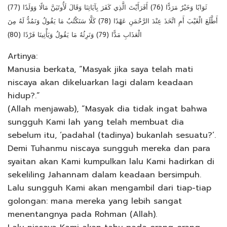
ثَوَابًا وَخَيْرٌ مَرَدًّا (76) أَفَرَأَيْتَ الَّذِي كَفَرَ بِآيَاتِنَا وَقَالَ لَأُوتَيَنَّ مَالًا وَوَلَدًا (77)
أَطَّلَعَ الْغَيْبَ أَمِ اتَّخَذَ عِنْدَ الرَّحْمَنِ عَهْدًا (78) كَلَّا سَنَكْتُبُ مَا يَقُولُ وَنَمُدُّ لَهُ مِنَ
الْعَذَابِ مَدًّا (79) وَنَرِثُهُ مَا يَقُولُ وَيَأْتِينَا فَرْدًا (80)
Artinya:
Manusia berkata, “Masyak jika saya telah mati
niscaya akan dikeluarkan lagi dalam keadaan
hidup?.”
(Allah menjawab), “Masyak dia tidak ingat bahwa
sungguh Kami lah yang telah membuat dia
sebelum itu, ‘padahal (tadinya) bukanlah sesuatu?’.
Demi Tuhanmu niscaya sungguh mereka dan para
syaitan akan Kami kumpulkan lalu Kami hadirkan di
sekeliling Jahannam dalam keadaan bersimpuh.
Lalu sungguh Kami akan mengambil dari tiap-tiap
golongan: mana mereka yang lebih sangat
menentangnya pada Rohman (Allah).