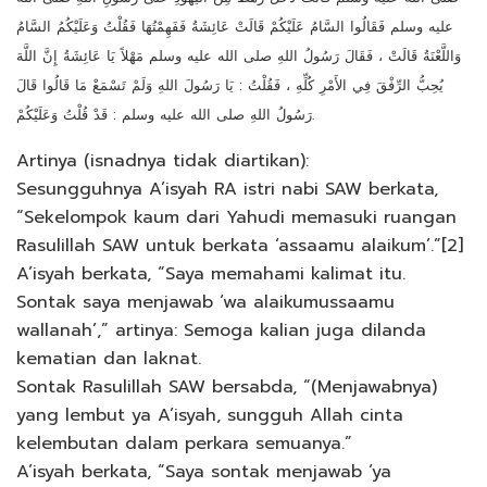
عليه وسلم فَقَالُوا السَّامُ عَلَيْكُمْ قَالَتْ عَائِشَةُ فَفَهِمْتُهَا فَقُلْتُ وَعَلَيْكُمُ السَّامُ
وَاللَّعْنَةُ قَالَتْ ، فَقَالَ رَسُولُ اللهِ صلى الله عليه وسلم مَهْلاً يَا عَائِشَةُ إِنَّ اللَّهَ
يُحِبُّ الرِّفْقَ فِي الأَمْرِ كُلِّهِ ، فَقُلْتُ : يَا رَسُولَ اللهِ وَلَمْ تَسْمَعْ مَا قَالُوا قَالَ
رَسُولُ اللهِ صلى الله عليه وسلم : قَدْ قُلْتُ وَعَلَيْكُمْ.
Artinya (isnadnya tidak diartikan):
Sesungguhnya A’isyah RA istri nabi SAW berkata,
“Sekelompok kaum dari Yahudi memasuki ruangan
Rasulillah SAW untuk berkata ‘assaamu alaikum’.”[2]
A’isyah berkata, “Saya memahami kalimat itu.
Sontak saya menjawab ‘wa alaikumussaamu
wallanah’,” artinya: Semoga kalian juga dilanda
kematian dan laknat.
Sontak Rasulillah SAW bersabda, “(Menjawabnya)
yang lembut ya A’isyah, sungguh Allah cinta
kelembutan dalam perkara semuanya.”
A’isyah berkata, “Saya sontak menjawab ‘ya