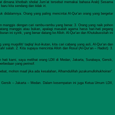
um’at dimana khotbah sholat Jum’at tersebut memakai bahasa Arab) Sesama
aru kita sendang dan tidak iri.
k didalamnya. Orang yang paling mencintai Al-Qur’an orang yang bergetar
on manggis dengan cari rambu-rambu yang benar. 3. Orang yang naik pohon
atang manggis atau bukan, apalagi masalah agama harus hari-hati pegang
buran ini syirik, yang benar datang ke Alloh. Al-Qur’an dan Khutubussitah ini
ang muqollit/ taqliq/ ikut-ikutan, kita cari cabang yang asli, Al-Qur’an dan
h/ salah. 2. Kita supaya mencintai Alloh dan Rosul (Al-Qur’an – Hadist). 3.
hati kami, saya melihat orang LDII di Medan, Jakarta, Surabaya, Gersik,
erbedaan yang perinsif.
bat, mohon maaf jika ada kesalahan, Alhamdulillah jazakumullohukhoiran”.
u – Gersik – Jakarta – Medan. Dalam kesempatan ini juga Ketua Umum LDII,