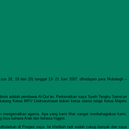
 zus 18, 19 dan 20) tanggal 13- 21 Juni 2007, dihadapan para Mubalegh –
disini adalah pembawa Al-Qur’an. Perkenalkan saya Syeih Tengku Sama’un
sekarang Ketua MPU Lhokseumawe bukan ketua ulama tetapi ketua Majelis
dan mengamalkan agama. Apa yang kami lihat sangat menbahagiakan kami,
g bisa bahasa Arab dan bahasa Inggris.
ditularkan di Ponpes saya. Isi khotbah tadi sudah cukup banyak dan saya