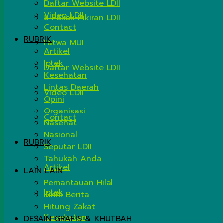
Daftar Website LDII
Video LDII
8 Pokok Pikiran LDII
Contact
RUBRIK
Fatwa MUI
Artikel
Iptek
Daftar Website LDII
Kesehatan
Lintas Daerah
Video LDII
Opini
Organisasi
Contact
Nasehat
Nasional
RUBRIK
Seputar LDII
Tahukah Anda
Artikel
LAIN LAIN
Pemantauan Hilal
Iptek
Kirim Berita
Hitung Zakat
Kesehatan
DESAIN GRAFIS & KHUTBAH