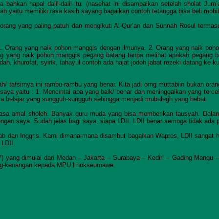
 bahkan hapal dalil-dalil itu. (nasehat ini disampaikan setelah sholat J
h yaitu memiliki rasa kasih sayang bagaikan contoh tetangga bisa beli mobil b
orang yang paling patuh dan mengikuti Al-Qur’an dan Sunnah Rosul termasu
 1. Orang yang naik pohon manggis dengan ilmunya. 2. Orang yang naik poh
orng yang naik pohon manggis pegang batang tanpa melihat apakah pegang b
ah, khurofat, syirik, tahayul contoh ada hajat jodoh jabat rezeki datang ke ku
 tafsirnya ini rambu-rambu yang benar. Kita jadi orng muttabiin bukan orang y
 saya yaitu : 1. Mencintai apa yang baik/ benar dan meninggalkan yang tercela
ya belajar yang sungguh-sungguh sehingga menjadi mubalegh yang hebat.
iasa amal sholeh. Banyak guru muda yang bisa memberikan tausyah. Dalam 
ngan saya. Sudah jelas bagi saya, siapa LDII. LDII benar semoga tidak ada p
ab dan Inggris. Kami dimana-mana disambut bagaikan Wapres, LDII sangat he
 LDII.
2007) yang dimulai dari Medan – Jakarta – Surabaya – Kediri – Gading Mang
ang-kenangan kepada MPU Lhokseumawe.