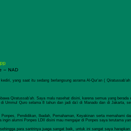
App
e – NAD
diri, yang saat itu sedang berlangsung asrama Al-Qur’an ( Qiratussab’ah
mbawa Qiratussab’ah. Saya malu nasehat disini, karena semua yang berada 
di Ummul Quro selama 8 tahun dan jadi da’i di Manado dan di Jakarta, 
DII, Ponpes, Pendidikan, Ibadah, Pemahaman, Keyakinan serta memahami 
 ingin alumni Ponpes LDII disini mau mengajar di Ponpes saya terutama yan
hingga para santrinya juaga sangat baik, untuk ini sangat saya harapkan 