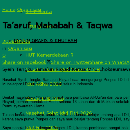
Home
Organisasi
Kirim Berita
Ta’aruf, Mahabah & Taqwa
Hitung Zakat
DESAIN GRAFIS & KHUTBAH
2008/01/06
in
Organisasi
HUT Kemerdekaan RI
0
Share on Facebook
Share on Twitter
Share on Whats
Syeih Tengku Sama’un Risyad Ketua MPU Lhokseumaw
Nasehat Salat Idul Adha 1447 H
Nasehat Syeih Tengku Sama’un Risyad saat mengunjungi Ponpes LDII di ke
Idul Adha 2026
Mubaleghot LDII utusan daerah dari seluruh Indonesia.
Munas LDII 2026
Berikut nasehatnya “Yang terhormat para pembawa Al-Qur’an dan para pe
Risyad, pernah mondok di Aceh selama 13 tahun dan di Makkah sekolah 
Permusyawaratan Ulama.
Nasehat Solat Idul Fitri 2026
Tujuan kedatangan saya untuk ta’aruf dan kedua belajar tentang apa L
karena saya punya Ponpes dan saya mau belajar tentang Ponpes LDII, saya
Idul Fitri 2026
Saya sangat bangga dengan Ponpes LDII, karena pembinaan sangat baik se