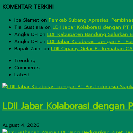
KOMENTAR TERKINI
Ipa Slamet
on
Pemkab Subang Apresiasi Pembinaa
Tia Gustiara
on
LDII Jabar Kolaborasi dengan PT 
Angka DH
on
LDII Kabupaten Bandung Salurkan B
Angka DH
on
LDII Jabar Kolaborasi dengan PT Po
Bapak Zaini
on
LDII Ciparay Gelar Perkemahan CA
Trending
Comments
Latest
LDII Jabar Kolaborasi dengan 
August 4, 2026