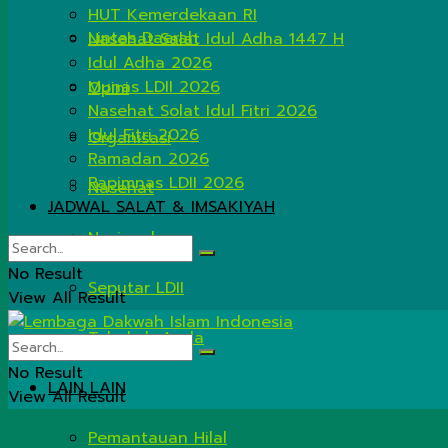
HUT Kemerdekaan RI
Lintas Daerah
Nasehat Salat Idul Adha 1447 H
Idul Adha 2026
Munas LDII 2026
Opini
Nasehat Solat Idul Fitri 2026
Idul Fitri 2026
Organisasi
Ramadan 2026
Rapimnas LDII 2026
Nasehat
JADWAL SALAT & IMSAKIYAH
Nasional
No Result
Seputar LDII
View All Result
Tahukah Anda
No Result
LAIN LAIN
View All Result
Pemantauan Hilal