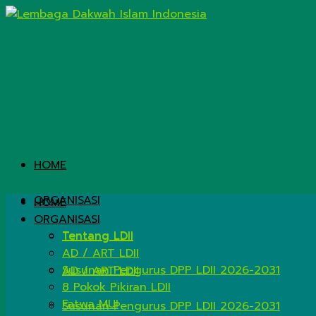
HOME
ORGANISASI
HOME
ORGANISASI
Tentang LDII
Tentang LDII
AD / ART LDII
Susunan Pengurus DPP LDII 2026-2031
AD / ART LDII
8 Pokok Pikiran LDII
Fatwa MUI
Susunan Pengurus DPP LDII 2026-2031